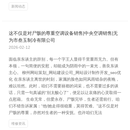
新闻动态
这不仅是对尸骸的尊重空调设备销售|中央空调销售|无
为市叁玉制冷有限公司
2026-02-12
面临亲东谈主的辞别，每一个字王人显得千里重而无力。但有
本领，一句简便的安慰，却能成为阴雨中的一束光，善良东谈
主心。 柳州网站策划_网站建设公司_网站设计制作开发_seo优
化 在亲东谈主离世的时刻，家属的脸色如同风雨错杂的夜晚，
难以坦然。此时，咱们不需要丽都的词采，也不需要过多的谈
话，只需一句真诚的“别太酸心了”，便足以让哀痛的心灵取得一
点慰藉。 生命无常，但爱永存。尸骸完毕，生者还需前行。咱
们不错告诉家属：“他/她走得很稳重，莫得苦难。”这不仅是对
尸骸的尊重，亦然对生者的一种安抚。也许咱们无法
维修资讯