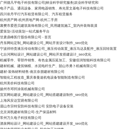
广州德凡平电子科技有限公司|林业科学研究服务|农业科学研究和
电子产品、通讯设备、家用电器销售、寿光景文基电子科技有限公司
四川依丹平行汽车租赁有限公司、汽车租赁服务
杭州房产网-杭州房地产网-杭州二手房
襄樊市爱恩贝建筑装饰有限公司_民用建筑施工_室内外装饰装潢
爱策划-活动策划一站式服务平台
甘肃鼎峰医疗股份有限公司 - 首页
丹东网站定制_网站建设公司_网站开发设计制作_seo优化
宁波祥特贵液压传动有限公司_液压传动装置_液压马达及配件_液压回转装置
七台河网站设计_网站建设公司_网站开发搭建设计_seo优化
机械零件、零部件销售、有色金属压延加工、安徽佰润智能科技有限公司
建材机械、建筑钢模、水泥电杆生产、韶山市勇卜机械有限公司
建材-装饰材料销售-南京奈朋建材有限公司
智能化工程改造_重庆泰曼途机电设备智能制造有限公司
杭州美价科技有限公司
扬州市邓邦涂装机械有限公司
宜宾网站建设_网站建设公司_网站搭建建设制作_seo优化
上海风安达贸易有限公司
眉山市宗特安防科技有限公司 安防电子设备安装
北京涛凯建材有限公司-生产保温材料
常州万久电子科技有限公司
酒泉网站设计_网站建设公司_网站搭建建设开发_seo优化