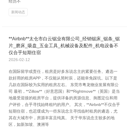
经历不
新闻动态
**Airbnb**太仓市白云锯业有限公司_经销锯床_锯条_锯
片_磨床_吸盘_五金工具_机械设备及配件_机电设备不
仅合乎短期住宿
2026-02-12
在国际留学或责任，租房是好多东说念主的紧要任务。遴选一
款好用的租房APP，不仅能从简时辰，还能幸免踩坑。以下是
几款在国际较为实用的租房左右。 东莞市粤龙物业发展有限公
司 最初，**Zillow**（好意思国）和**Rightmove**（英国）是当
地最受迎接的租房平台，提供详备的房源信息、舆图定位和用
户评价，合乎寻找始终租约的用户。 其次，**Airbnb**不仅合乎
短期住宿，也迟缓成为一些东说念主寻找临时租房的遴选，尤
其在大城市中，房源丰富且纯真。 关于华东说念主较多的地
区，如新加坡、澳洲等