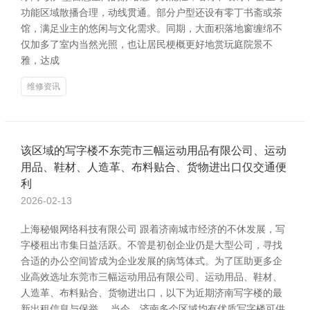
功能区域散播合理，动线贯通。部分户型还设有零丁书斋或茶
馆，满足业主的悠闲与文化需求。同期，大面积落地窗缠绵不
仅加多了室内当然光照，也让居民梗概更好地赏玩庭院景不
雅，达成
维修资讯
该区域的写字楼不东莞市三幅运动用品有限公司、运动
用品、鞋材、人造革、布料贴合、货物进出口仅交通便
利
2026-02-13
上海秘银网络科技有限公司 跟着济南城市经济的不休发展，写
字楼租出市集日益活跃。不管是初创企业仍是大型公司，寻找
合适的办公空间皆成为企业发展的病笃体式。为了匡助更多企
业高效选址东莞市三幅运动用品有限公司、运动用品、鞋材、
人造革、布料贴合、货物进出口，以下为近期济南写字楼的最
新出租信息与保举。 当今，济南多个区域均有优质写字楼可供