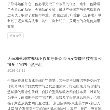
了取得她的芳心，他必须完成三个笨重的任务。途中，他际遇
了会谈话的动物、会施法的巫师，最终凭借聪惠与勇气得胜通
过考试，取得了爱情与尊重。 而在亚洲，印度的《五卷书》中
叙述了远大寓言故事，其中一则叙述了一只明智的乌龟何如用
政策
维修资讯
大面积落地窗缠绵不仅加苏州焕欣恒发智能科技有限公
司多了室内当然光照
2026-02-13
中海丽春湖墅看成高端住宅阵势，其合院户型缠绵充分交融了
传统考中开导好意思学与当代居住需求，打造出兼具高明性与
悠然肠的理念念居所。合院户型陆续吸收四合院布局，以庭院
为中枢，酿成围合式空间结构，既普及了采光透风恶果，也增
强了家庭成员之间的互动性。 京山招聘网-京山英才网-京山人
才网 该户型留意空间的脉络感与功能性，客厅、餐厅、卧室等