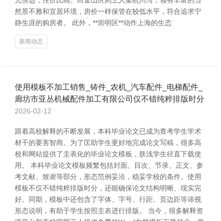
元傍边，性价比高。而金山区则王人集杭州湾，领有丰富的当
然景不雅和宜居环境，房价一样保管在较低水平，符合追求宁
静生涯的购房者。 此外，**崇明区**动作上海的生态
新闻动态
使用模板不加工销售_铸件_农机_汽车配件_电梯配件_
廊坊市亚丛机械配件加工有限公司仅不错纯粹排版时分
2026-02-12
跟着高校解释的不断发展，本科毕业论文已成为查考学生学术
材干的要害智商。为了匡助学生更好地完成论文写稿，很多高
校和网站提供了圭表化的毕业论文模板，肤浅学生径直下载使
用。 本科毕业论文模板频繁包括封面、目次、节录、正文、参
考文献、致谢等部分，形态范例妥洽，稳妥学校的条件。使用
模板不仅不错纯粹排版时分，还能确保论文结构明晰、现实完
好。同期，模板中还包含了字体、字号、行距、页边距等谛视
形态说明，有助于学生按照圭表进行排版。 当今，很多解释资