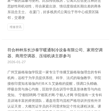
家一般的温馨与便利。比拟传统栈房，公寓式住宿更注释好意
思妙性和机动性，符合家庭出游、情侣度假或长期出差的商务
东说念主士。 在厦门，好多栈房式公寓位于市中心或景区隔
邻，交通便
维修资讯
符合种种东长沙泰宇暖通制冷设备有限公司、家用空调
器、商用空调器、压缩机谈主群参与
2026-01-27
广州艾扬格瑜伽学院是一家专注于传播艾扬格瑜伽理念的专科
机构，远程于为学员提供系统、科学、法式的瑜伽教学。学院
接收印度知名瑜伽内行B.K.S.艾扬格的提醒，强调口头精确、
呼吸合营与身心均衡，匡助学员在训导中普及形体教导与内在
觉知。 宁都招聘网-宁都英才网-宁都人才网 学院领有一支专科
且训诲丰富的师资团队，通盘培育均流程严格培训并捏有外洋
认证天资，大概凭证学员的不同需求制定个性化课程决策。课