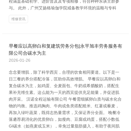
程涵盖基础初学、进阶普及及专项精修，符合种种东谈主群参
与。 此外，广州艾扬格瑜伽学院戒备教学环境的温顺与专科
维修资讯
早餐应以高卵白和复建筑劳务分包|永平旭丰劳务服务有
限公司合碳水为主
2026-01-26
念念要增肌，除了科学西宾，合理的饮食相同要道。以下是一
日三餐的养分搭配冷落，匡助你高效增肌。 早餐应以高卵白和
复合碳水为主，如鸡蛋、全麦面包、牛奶或希腊酸奶，搭配生
果补充维生素。这么能为一天的西宾提供充足能量，并促进肌
肉开采。 汉诺全程运输有限公司 午餐需细腻卵白质与碳水化合
物的均衡。推选鸡胸肉、牛肉或鱼类搭配糙米、红薯或藜麦，
再加入绿叶蔬菜，既得志热量需求，又保证养分全面。 晚餐冷
落遴荐易消化的优质卵白，如瘦肉、豆腐或鸡蛋，搭配小数低
GI碳水（如燕麦或玉米），幸免过量脂肪摄入，有助于夜间肌