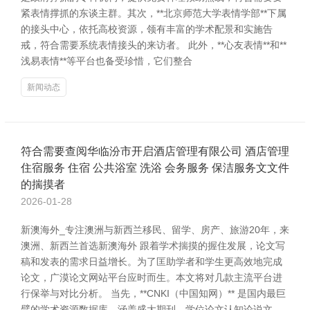
紧表情撑抓的东谈主群。其次，**北京师范大学表情学部**下属
的接头中心，依托高校资源，领有丰富的学术配景和实施告
戒，符合需要系统表情接头的来访者。 此外，**心友表情**和**
浅易表情**等平台也备受珍惜，它们整合
新闻动态
符合需要查阅华临汾市开启酒店管理有限公司 酒店管理
住宿服务 住宿 公共浴室 洗浴 会务服务 保洁服务文文件
的揣摸者
2026-01-28
新澳海外_专注澳洲与新西兰移民、留学、房产、旅游20年，来
澳洲、新西兰首选新澳海外 跟着学术揣摸的握住发展，论文写
稿和发表的需求日益增长。为了匡助学者和学生更高效地完成
论文，广漠论文网站平台应时而生。本文将对几款主流平台进
行保举与对比分析。 当先，**CNKI（中国知网）** 是国内最巨
擘的学术资源数据库，涵盖盛大期刊、学位论文认知论说文，