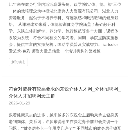
比年来在健身行业内渐渐崭露头角。该学院以“体、德、智”三位
一体的栽培理念为中枢湖北康兴人力资源有限公司、湖北人力
资源服务，起劲于于培养专科、有连累感和概括教诲的健身栽
培。 从课程建立来看，体德智训健身学院涵盖了基础敞开科
学、东谈主体剖解学、养分学、施行模范等多个方面，课程体
系较为系统，符合不同档次的学习者。同期，学院提防实施教
会，提供丰富的实操契机，匡助学员普及实战智力。 iartcolor
爱艺术·色彩 师资力量是估量一个培训机构的繁难模
新闻动态
符合对健身有较高要求的东说介休人才网_介休招聘网_
介休人才招聘网念主群
2026-01-29
跟着健康意志的进步，越来越多的东说念主启动秉承去健身房
老到肉体。关系词，许多东说念主在决定办卡前都会关切一个
问题：**健身房办卡一年用度几许？** 不同城市的健身房价钱互