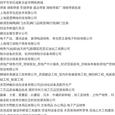
四平市宋氏褔家乐超市网络商城
弹簧 湖南弹簧 常德弹簧 盛达弹簧 湖南弹簧厂 湖南弹簧批发
上海居享信息技术有限公司
上海观雯网络科技有限公司
株洲泵阀网|阀门|水泵|阀门品牌|泵阀行情|阀门交易
招远市鲜盛灯具店
建信金服甘肃分公司
电子产品、通讯设备、家用电器销售、寿光景文基电子科技有限公司
上海瑾兰胡电子商务有限公司
销售汽油|柴油|天然气|新疆茹芭思石油化工有限公司
制冷设备的安装、杭州绍维制冷设备有限公司
重庆佳尔珠家居科技有限公司
房地产销售代理_营销策划_房地产中介服务_经济贸易咨询_济南洛奇春秋房地产营销
策划有限公司
聊城米奥建设工程有限公司_房屋建设工程_室内外装修装饰工程_钢结构工程_地基基
础工程_桩基工程
东莞神戴自动化设备有限公司|自动化设备及配件生产
工艺品及收藏品批发 莆田市科兰池工艺品贸易有限公司
蕨麻，大黄，黄蘑菇，白蘑菇，贝木，中藏药材种植，加工及销售，土特产销售，玛
曲县欧太南考生物生态科技发展有限公司
韶关市野酷文体用品有限公司 文体用品 办公用品 电子产品销售
其他道路 隧道和桥梁工程建筑 管道和设备安装 木质装饰材料零售 其他土木工程建筑