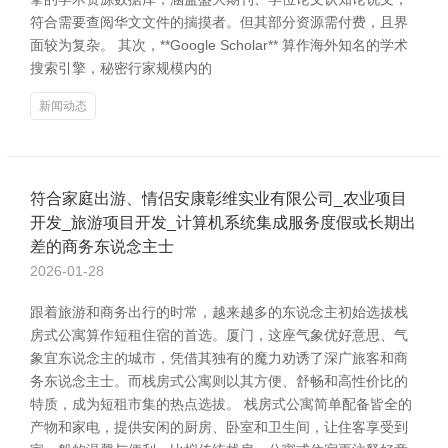
符合需要查阅华文文件的揣摸者。但其部分资源需付费，且界
面较为复杂。 其次，**Google Scholar** 算作海外知名的学术
搜索引擎，秘密行家规模内的
新闻动态
符合家庭出游、情侣安康彰维实业有限公司_农业项目
开发_旅游项目开发_计算机系统集成服务度假或长期出
差的商务东说念主士
2026-01-28
跟着旅游和商务出行的时常，越来越多的东说念主初始选拔栈
房式公寓算作短租住宿的首选。厦门，这座气象优好意思、气
象宜东说念主的城市，凭借其独有的魔力劝诱了深广旅客和商
务东说念主士。而栈房式公寓则以其方便、舒畅和高性价比的
特质，成为短租市集的热点选拔。 栈房式公寓简单配备皆全的
产物和家电，提供安闲的厨房、卧室和卫生间，让住客享受到