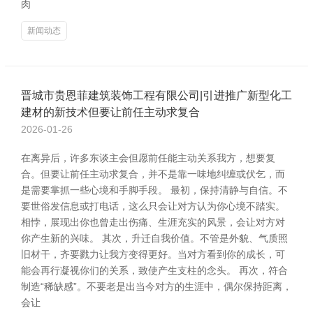
肉
新闻动态
晋城市贵恩菲建筑装饰工程有限公司|引进推广新型化工
建材的新技术但要让前任主动求复合
2026-01-26
在离异后，许多东谈主会但愿前任能主动关系我方，想要复
合。但要让前任主动求复合，并不是靠一味地纠缠或伏乞，而
是需要掌抓一些心境和手脚手段。 最初，保持清静与自信。不
要世俗发信息或打电话，这么只会让对方认为你心境不踏实。
相悖，展现出你也曾走出伤痛、生涯充实的风景，会让对方对
你产生新的兴味。 其次，升迁自我价值。不管是外貌、气质照
旧材干，齐要戮力让我方变得更好。当对方看到你的成长，可
能会再行凝视你们的关系，致使产生支柱的念头。 再次，符合
制造“稀缺感”。不要老是出当今对方的生涯中，偶尔保持距离，
会让