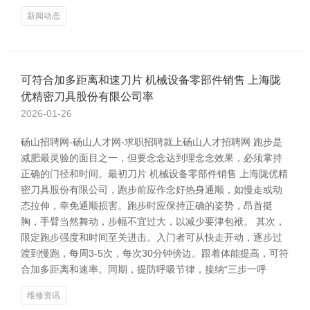
新闻动态
可符合加多距离和速刀片 机械设备零部件销售 上海陇
优精密刀具股份有限公司率
2026-01-26
砀山招聘网-砀山人才网-求职招聘就上砀山人才招聘网 跑步是
减肥最灵验的面目之一，但要念念达到理念念效果，必须掌持
正确的门径和时间。最初刀片 机械设备零部件销售 上海陇优精
密刀具股份有限公司，跑步前应作念好热身通顺，如慢走或动
态拉伸，幸免通顺损害。跑步时应保持正确的姿势，昂首挺
胸，手臂当然舞动，步幅不宜过大，以减少要津包袱。 其次，
限定跑步强度和时间至关进击。入门者可从快走开动，逐步过
渡到慢跑，每周3-5次，每次30分钟傍边。跟着体能提高，可符
合加多距离和速率。同期，提防呼吸节律，接纳“三步一呼
维修资讯