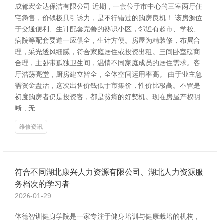
成都宏金达保洁有限公司 近期，一套位于市中心的三室两厅住
宅急售，价钱极具引诱力，是不行错过的购房良机！ 该房源位
于交通便利、生计配套完善的熟识小区，邻近有超市、学校、
病院等配套要道一应俱全，生计方便。房屋为精装修，布局合
理，采光透风细腻，符合家庭居住或投资出租。三间卧室磋商
合理，主卧带孤独卫生间，温情不同家庭成员的居住需求。客
厅浩荡亮堂，厨房建立皆全，全体空间运用率高。 由于业主急
需资金盘活，这次出售价钱低于市集价，性价比极高。不管是
初度购房者仍是投资客，都是贫瘠的好契机。现在房屋产权明
晰，无
维修资讯
符合不同湖北康兴人力资源有限公司、湖北人力资源服
务档次的学习者
2026-01-29
体德智训健身学院是一家专注于健身培训与健康栽培的机构，