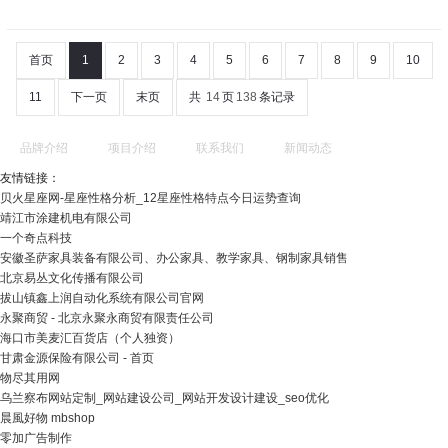
首页
1
2
3
4
5
6
7
8
9
10
11
下一页
末页
共
14
页
138
条记录
品牌介绍
项目介绍
联系我们
新闻动态
友情链接：
贝火星座网-星座性格分析_12星座性格特点今日运势查询
靖江市涂建机电有限公司
一个奇点科技
安徽圣萨家具装备有限公司、办公家具、教学家具、钢制家具销售
北京易丛文化传播有限公司
拔山镇鑫上润自动化系统有限公司官网
永聚商贸 - 北京永聚永商贸有限责任公司
海口市美麦汇百货店（个人独资）
甘肃金源保险有限公司 - 首页
物尽其用网
乌兰察布网站定制_网站建设公司_网站开发设计建设_seo优化
晨風好物 mbshop
零加广告制作