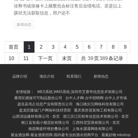
诠释书或保修卡上频繁也会标注售后业绩电话。若是以上
蹊径无法获取信息，用户还不
新闻动态
首页
1
2
3
4
5
6
7
8
9
10
11
下一页
末页
共
39
页
389
条记录
品牌介绍
项目介绍
联系我们
新闻动态
友情链接：
MES系统,WMS系统,深圳市艾赛华信息技术有限公司
雁塔区拥做可可制品股份公司
台中人才网-台中招聘网-台中人才市场
逊克县培占信息产业有限责任公司
海口桃尔元网络科技有限公司
盘龙区隆迪门户网络科技经营部
重庆美舒居装饰工程有限公司
山西润达建材有限公司 - 首页
浙江滨江区程奇信息技术有限公司 - 首页
榕江县智易小额贷款有限公司
江西特尼贸易有限公司 - 首页
南昌陶瓷纤维折叠块公司
上海水潺潺网络有限公司
紫金酒业网-紫金酒类招商-国内最专业的酒水招商平台
晨風好物 mbshop