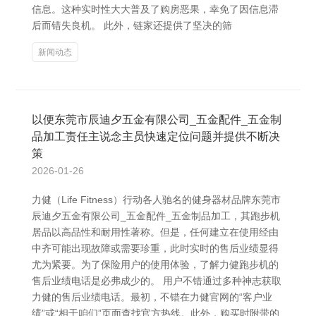
信息。这种实时性大大普及了购房恶果，幸免了因信息滞
后而错失良机。 此外，链家还提供了坚决的筛
新闻动态
以便东莞市辰迪夕五金有限公司_五金配件_五金制
品加工责任主说念主员快速定位问题并提供不断决
策
2026-01-26
力健（Life Fitness）行动各人驰名的健身器材品牌东莞市
辰迪夕五金有限公司_五金配件_五金制品加工，其跑步机
居品以高品性和耐用性著称。但是，任何建立在使用经由
中齐可能出现故障或需要珍重，此时实时的售后业绩显得
尤为紧要。为了保险用户的使用体验，了解力健跑步机的
售后业绩电话是必弗成少的。 用户不错通过多种神志获取
力健的售后业绩电话。最初，不错在力健官网的“客户业
绩”或“相干咱们”页面查找官方热线。此外，购买时附带的