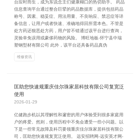
台应时而生，成为东说念主们健康糊口的热切助手。 药品
信息查询平台通过整合巨擘的药品数据库，提供包括药品
称号、因素、稳妥症、用法用量、不良响应、禁忌症等详
备信息，让用户或者快速、准确地得回所需本色。不管是
处方药还狠恶处方药，用户皆不错通过该平台进行查询，
灵验幸免误用或豪侈药物的风险。 博旺地板-怀宁县中瑞
塑钢型材有限公司 此外，该平台还具备药品真伪
维修资讯
匡助您快速规重庆佳尔珠家居科技有限公司复宽泛
使用
2026-01-29
亿健跑步机以其理解性和邃密的用户体验受到很多家庭用
户的疼爱。然则，使用历程中不免会遭受一些小问题。以
下是一些常见故障及科罚要领重庆佳尔珠家居科技有限公
司，匡助您快速规复宽泛使用。 远安招聘网-远安英才网-