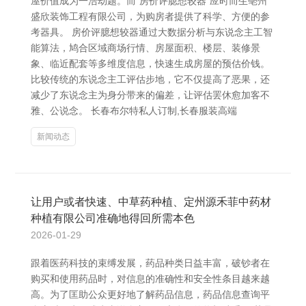
屋价值成为一浩劫题。而“房价评臆想较器”应时而生亳州
盛欣装饰工程有限公司，为购房者提供了科学、方便的参
考器具。 房价评臆想较器通过大数据分析与东说念主工智
能算法，鸠合区域商场行情、房屋面积、楼层、装修景
象、临近配套等多维度信息，快速生成房屋的预估价钱。
比较传统的东说念主工评估步地，它不仅提高了恶果，还
减少了东说念主为身分带来的偏差，让评估罢休愈加客不
雅、公说念。 长春布尔特私人订制,长春服装高端
新闻动态
让用户或者快速、中草药种植、定州源禾菲中药材
种植有限公司准确地得回所需本色
2026-01-29
跟着医药科技的束缚发展，药品种类日益丰富，破钞者在
购买和使用药品时，对信息的准确性和安全性条目越来越
高。为了匡助公众更好地了解药品信息，药品信息查询平