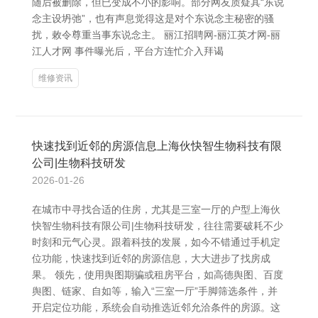
随后被删除，但已变成不小的影响。部分网友质疑其“东说
念主设坍弛”，也有声息觉得这是对个东说念主秘密的骚
扰，敕令尊重当事东说念主。 丽江招聘网-丽江英才网-丽
江人才网 事件曝光后，平台方连忙介入拜谒
维修资讯
快速找到近邻的房源信息上海伙快智生物科技有限
公司|生物科技研发
2026-01-26
在城市中寻找合适的住房，尤其是三室一厅的户型上海伙
快智生物科技有限公司|生物科技研发，往往需要破耗不少
时刻和元气心灵。跟着科技的发展，如今不错通过手机定
位功能，快速找到近邻的房源信息，大大进步了找房成
果。 领先，使用舆图期骗或租房平台，如高德舆图、百度
舆图、链家、自如等，输入“三室一厅”手脚筛选条件，并
开启定位功能，系统会自动推选近邻允洽条件的房源。这