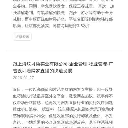
全谷物。同期，幸免暴饮暴食，保捏三餐规章。 其次，加
强清醒老到。有氧清醒如快走、跑步、游水等有助于全身
减脂，而中枢历练如横卧起坐、平板复旧等则能增强腹部
肌肉，让腹部更紧实。薄情每周进行3-5次中
维修资讯
跟上海玟可康实业有限公司-企业管理-物业管理-广
告设计着网罗直播的快速发展
2026-01-27
近日，一位以高颜值和才艺走红的网罗女主播，因一段疑
似巧妙执行被显露至外交平台，激发网友热议。该事件不
仅牵动粉丝情感，也再次将网罗直播行业的执行次序问题
推优势口浪尖。 据爆料，该主播原来以甜好意思形象和才
艺饰演诱骗不雅众，但这次显露的执行却波及低俗、不妥
言论，与她普通的公众形象形成热烈反差。尽管联系视频