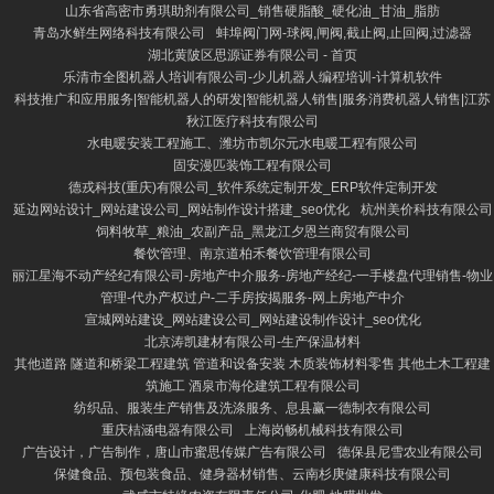
山东省高密市勇琪助剂有限公司_销售硬脂酸_硬化油_甘油_脂肪
青岛水鲜生网络科技有限公司
蚌埠阀门网-球阀,闸阀,截止阀,止回阀,过滤器
湖北黄陂区思源证券有限公司 - 首页
乐清市全图机器人培训有限公司-少儿机器人编程培训-计算机软件
科技推广和应用服务|智能机器人的研发|智能机器人销售|服务消费机器人销售|江苏
秋江医疗科技有限公司
水电暖安装工程施工、潍坊市凯尔元水电暖工程有限公司
固安漫匹装饰工程有限公司
德戎科技(重庆)有限公司_软件系统定制开发_ERP软件定制开发
延边网站设计_网站建设公司_网站制作设计搭建_seo优化
杭州美价科技有限公司
饲料牧草_粮油_农副产品_黑龙江夕恩兰商贸有限公司
餐饮管理、南京道柏禾餐饮管理有限公司
丽江星海不动产经纪有限公司-房地产中介服务-房地产经纪-一手楼盘代理销售-物业
管理-代办产权过户-二手房按揭服务-网上房地产中介
宣城网站建设_网站建设公司_网站建设制作设计_seo优化
北京涛凯建材有限公司-生产保温材料
其他道路 隧道和桥梁工程建筑 管道和设备安装 木质装饰材料零售 其他土木工程建
筑施工 酒泉市海伦建筑工程有限公司
纺织品、服装生产销售及洗涤服务、息县赢一德制衣有限公司
重庆桔涵电器有限公司
上海岗畅机械科技有限公司
广告设计，广告制作，唐山市蜜思传媒广告有限公司
德保县尼雪农业有限公司
保健食品、预包装食品、健身器材销售、云南杉庚健康科技有限公司