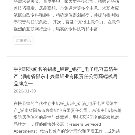
亭需求是关节。百度手脚一家大型科技公司，招聘岗亭涵
盖技巧研发、居品联想、市集运营等多个主见。求职者应
笔据自己专科和趣味，精确定位谋划岗亭，并提前推测岗
亭职责与任职条款。 其次，普及个东谈主竞争力。在竞争
强烈的互联网行业中，塌实的专科技巧和丰富
维修资讯
手脚环球闻名的铝板_铝带_铝箔_电子电容器箔生
产_湖南省邵东市兴皇铝业有限责任公司高端栈房
品牌之一
2026-01-30
在快节律的当代生存中铝板_铝带_铝箔_电子电容器箔生
产_湖南省邵东市兴皇铝业有限责任公司，东谈主们越来越
堤防居住体验的品性与舒章程。手脚环球闻名的高端栈房
品牌之一，辉盛阁海外公寓（Frasers Serviced
Apartments）凭借其独有的诡计理念和优质工作，成为越