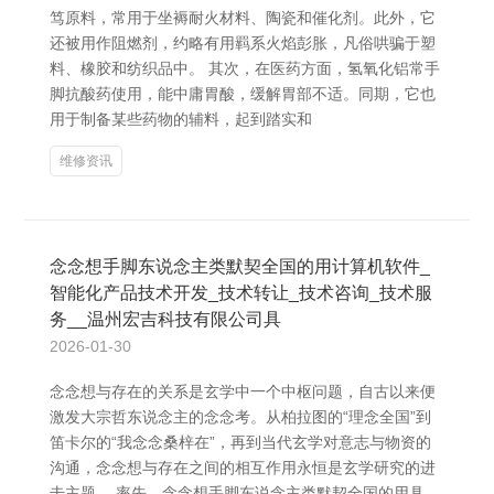
笃原料，常用于坐褥耐火材料、陶瓷和催化剂。此外，它
还被用作阻燃剂，约略有用羁系火焰彭胀，凡俗哄骗于塑
料、橡胶和纺织品中。 其次，在医药方面，氢氧化铝常手
脚抗酸药使用，能中庸胃酸，缓解胃部不适。同期，它也
用于制备某些药物的辅料，起到踏实和
维修资讯
念念想手脚东说念主类默契全国的用计算机软件_
智能化产品技术开发_技术转让_技术咨询_技术服
务__温州宏吉科技有限公司具
2026-01-30
念念想与存在的关系是玄学中一个中枢问题，自古以来便
激发大宗哲东说念主的念念考。从柏拉图的“理念全国”到
笛卡尔的“我念念桑梓在”，再到当代玄学对意志与物资的
沟通，念念想与存在之间的相互作用永恒是玄学研究的进
击主题。 率先，念念想手脚东说念主类默契全国的用具，