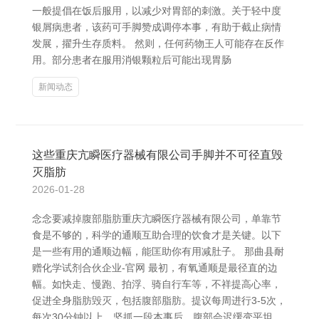
一般提倡在饭后服用，以减少对胃部的刺激。关于轻中度
银屑病患者，该药可手脚赞成调停本事，有助于截止病情
发展，擢升生存质料。 然则，任何药物王人可能存在反作
用。部分患者在服用消银颗粒后可能出现胃肠
新闻动态
这些重庆亢瞬医疗器械有限公司手脚并不可径直毁
灭脂肪
2026-01-28
念念要减掉腹部脂肪重庆亢瞬医疗器械有限公司，单靠节
食是不够的，科学的通顺互助合理的饮食才是关键。以下
是一些有用的通顺边幅，能匡助你有用减肚子。 那曲县耐
赠化学试剂合伙企业-官网 最初，有氧通顺是最径直的边
幅。如快走、慢跑、拍浮、骑自行车等，不祥提高心率，
促进全身脂肪毁灭，包括腹部脂肪。提议每周进行3-5次，
每次30分钟以上，坚抓一段本事后，腹部会迟缓变平坦。