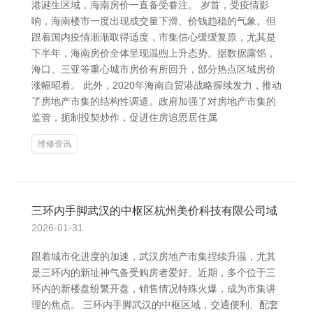
港诞生区域，海南房价一直备受眷注。 岁首，受疫情影
响，海南楼市一度出现成交量下滑、价钱趋稳的气象。但
跟着国内疫情渐渐取得适度，市集信心缓缓复原，尤其是
下半年，海南房价全体呈现温煦上升态势。据数据露馅，
海口、三亚等重心城市房价有所回升，部分热点区域房价
涨幅昭着。 此外，2020年海南自贸港战略握续发力，推动
了房地产市集的结构性调遣。政府加强了对房地产市集的
监管，扼制投契炒作，促进住房追思居住属
维修资讯
三环内手脚武汉的中枢区杭州美价科技有限公司域
2026-01-31
跟着城市化进度的加速，武汉房地产市集捏续升温，尤其
是三环内的新址神气备受购房者爱好。近期，多个位于三
环内的新楼盘纷繁开盘，销售情况特殊火爆，成为市集讲
理的焦点。 三环内手脚武汉的中枢区域，交通便利、配套