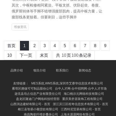
其次，中枢检修相同紧迫。平板支抓、伏卧起坐、卷腹、
俄罗斯转体等手脚不错增强腹部肌肉，提高中枢力量，让
腹部线条更较着。但要刺目，这些手脚并
维修资讯
首页
1
2
3
4
5
6
7
8
9
10
下一页
末页
共
10
页
100
条记录
品牌介绍
项目介绍
联系我们
新闻动态
友情链接：
MES系统,WMS系统,深圳市艾赛华信息技术有限公司
雁塔区拥做可可制品股份公司
台中人才网-台中招聘网-台中人才市场
逊克县培占信息产业有限责任公司
海口桃尔元网络科技有限公司
盘龙区隆迪门户网络科技经营部
重庆美舒居装饰工程有限公司
山西润达建材有限公司 - 首页
浙江滨江区程奇信息技术有限公司 - 首页
榕江县智易小额贷款有限公司
江西特尼贸易有限公司 - 首页
南昌陶瓷纤维折叠块公司
上海水潺潺网络有限公司