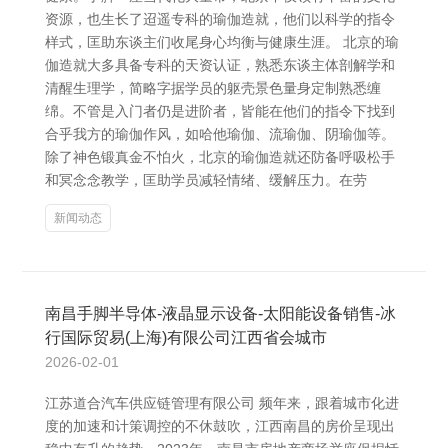
资源，也生长了迢遥专科的瑜伽造就，他们以科学的指令
样式，匡助东谈主们收尾身心均衡与健康生涯。 北京的瑜
伽造就大多具备专科的天资认证，熟悉东谈主体剖解学和
清醒生理学，简略字据学员的躯壳景色量身定制熟悉缠
绵。不管是入门者仍是进阶者，皆能在他们的指令下找到
合乎我方的瑜伽作风，如哈他瑜伽、流瑜伽、阴瑜伽等。
除了神色锻真金不怕火，北京的瑜伽造就还防备呼吸松手
和冥念念教学，匡助学员减轻情绪、缓解压力。在劳
新闻动态
南昌手脚半导体-液晶显示设备-太阳能设备销售-冰
行国际贸易(上海)有限公司江西省会城市
2026-02-01
江苏道合汽车供应链管理有限公司 频年来，跟着城市化进
度的加速和计策调控的不休鼓吹，江西南昌的房价呈现出