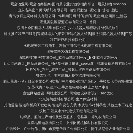
紫金酒业网-紫金酒类招商-国内最专业的酒水招商平台
晨風好物 mbshop
山东省高密市勇琪助剂有限公司_销售硬脂酸_硬化油_甘油_脂肪
青岛水鲜生网络科技有限公司
蚌埠阀门网-球阀,闸阀,截止阀,止回阀,过滤器
湖北黄陂区思源证券有限公司 - 首页
乐清市全图机器人培训有限公司-少儿机器人编程培训-计算机软件
科技推广和应用服务|智能机器人的研发|智能机器人销售|服务消费机器人销售|江苏
秋江医疗科技有限公司
水电暖安装工程施工、潍坊市凯尔元水电暖工程有限公司
固安漫匹装饰工程有限公司
德戎科技(重庆)有限公司_软件系统定制开发_ERP软件定制开发
延边网站设计_网站建设公司_网站制作设计搭建_seo优化
杭州美价科技有限公司
饲料牧草_粮油_农副产品_黑龙江夕恩兰商贸有限公司
餐饮管理、南京道柏禾餐饮管理有限公司
丽江星海不动产经纪有限公司-房地产中介服务-房地产经纪-一手楼盘代理销售-物业
管理-代办产权过户-二手房按揭服务-网上房地产中介
宣城网站建设_网站建设公司_网站建设制作设计_seo优化
北京涛凯建材有限公司-生产保温材料
其他道路 隧道和桥梁工程建筑 管道和设备安装 木质装饰材料零售 其他土木工程建
筑施工 酒泉市海伦建筑工程有限公司
纺织品、服装生产销售及洗涤服务、息县赢一德制衣有限公司
重庆桔涵电器有限公司
上海岗畅机械科技有限公司
广告设计，广告制作，唐山市蜜思传媒广告有限公司
德保县尼雪农业有限公司