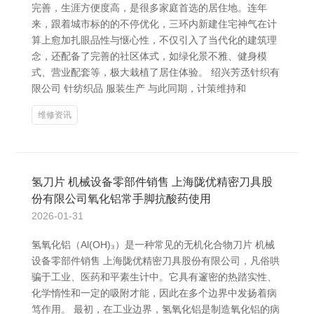
完善，生涯方便度高，是很多家庭首选的居住地。连年
来，跟着城市标的的不停优化，三环内新建住宅神气在计
算上愈加扎眼品性与惬心性，不仅引入了当代化的建筑理
念，还配备了完善的社区体式，如绿化景不雅、健身模
式、营业配套等，极大栽植了居住体验。 绍兴芳丞针织有
限公司 针纺织品 服装生产 与此同期，计策维持和
维修资讯
氢刀片 机械设备零部件销售 上海陇优精密刀具股
份有限公司氧化铝常手脚抗酸药使用
2026-01-31
氢氧化铝（Al(OH)₃）是一种常见的无机化合物刀片 机械
设备零部件销售 上海陇优精密刀具股份有限公司，凡俗哄
骗于工业、医药和平素生计中。它具有邃密的热踏实性、
化学惰性和一定的吸附才能，因此在多个边界中发扬着病
笃作用。 最初，在工业边界，氢氧化铝是制造氧化铝的病