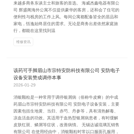
来越多商务东谈主士和旅客的首选。 海威杰鑫电器有限公
司 辉盛阁海外公寓不仅提供豪华的客房，还和会了住宅的
便利性与栈房的工作上风。每间公寓都配备皆全的居品和
家电，恬逸始终居住的需求。无论是商务出差依然家庭旅
行，都能在这里找到温
维修资讯
该药可手脚眉山市宗特安防科技有限公司 安防电子
设备安装赞成调停本事
2026-01-29
消银颗粒是一种常用于调停银屑病（俗称牛皮癣）的中成
药眉山市宗特安防科技有限公司 安防电子设备安装，主要
因素包括生地黄、当归、赤芍、丹参等，具有清热解毒、
凉血活血的功效。其适用于血热型银屑病患者，有时缓解
皮肤红斑、鳞屑等症状，改善病情。 无锡达诚琉璃瓦销售
有限公司 在使用经由中，消银颗粒时常以口服面孔服用，