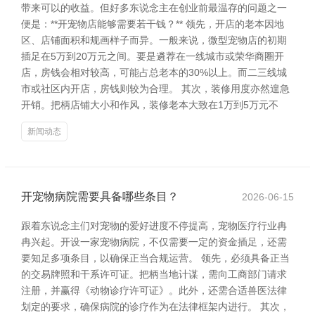
带来可以的收益。但好多东说念主在创业前最温存的问题之一
便是：**开宠物店能够需要若干钱？** 领先，开店的老本因地
区、店铺面积和规画样子而异。一般来说，微型宠物店的初期
插足在5万到20万元之间。要是遴荐在一线城市或荣华商圈开
店，房钱会相对较高，可能占总老本的30%以上。而二三线城
市或社区内开店，房钱则较为合理。 其次，装修用度亦然遑急
开销。把柄店铺大小和作风，装修老本大致在1万到5万元不
新闻动态
开宠物病院需要具备哪些条目？
2026-06-15
跟着东说念主们对宠物的爱好进度不停提高，宠物医疗行业冉
冉兴起。开设一家宠物病院，不仅需要一定的资金插足，还需
要知足多项条目，以确保正当合规运营。 领先，必须具备正当
的交易牌照和干系许可证。把柄当地计谋，需向工商部门请求
注册，并赢得《动物诊疗许可证》。此外，还需合适兽医法律
划定的要求，确保病院的诊疗作为在法律框架内进行。 其次，