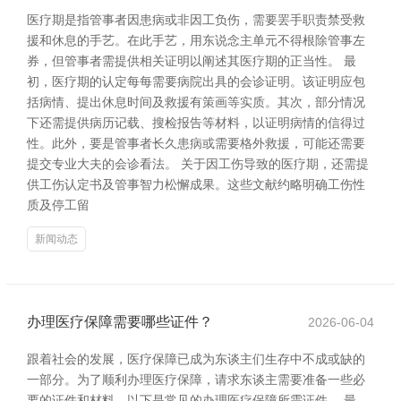
医疗期是指管事者因患病或非因工负伤，需要罢手职责禁受救
援和休息的手艺。在此手艺，用东说念主单元不得根除管事左
券，但管事者需提供相关证明以阐述其医疗期的正当性。 最
初，医疗期的认定每每需要病院出具的会诊证明。该证明应包
括病情、提出休息时间及救援有策画等实质。其次，部分情况
下还需提供病历记载、搜检报告等材料，以证明病情的信得过
性。此外，要是管事者长久患病或需要格外救援，可能还需要
提交专业大夫的会诊看法。 关于因工伤导致的医疗期，还需提
供工伤认定书及管事智力松懈成果。这些文献约略明确工伤性
质及停工留
新闻动态
办理医疗保障需要哪些证件？
2026-06-04
跟着社会的发展，医疗保障已成为东谈主们生存中不成或缺的
一部分。为了顺利办理医疗保障，请求东谈主需要准备一些必
要的证件和材料。以下是常见的办理医疗保障所需证件。 最