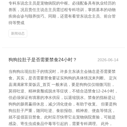
专科东说念主员是宠物病院的中枢。必须配备具有执业经历的
兽医，况且责任主说念主员需过程专科培训，掌抓基本的动物
疾病会诊与颐养技巧。同期，还需有看管东说念主员、前台管
待等赞成
新闻动态
狗狗拉肚子是否需要禁食24小时？
2026-06-14
当狗狗出现拉肚子的情况时，许多主东谈主会驰念是否需要禁
食。其实，是否需要禁食要证实狗狗的具体情况来判断。 定兴
县满满家常菜饭店_首页 一般来说，要是狗狗仅仅细微泻肚，
莫得吐逆、精神衰颓或脱水等症状，不错合适禁食12-24小时，
但必须保证有填塞的净水供应，以退缩脱水。禁食的指标是让
狗狗的肠胃赢得休息，减少消化使命，有助于收复。 但要是狗
狗拉肚子严重，随同吐逆、食欲报怨、精神差、便血等情况，
就不提倡盲目禁食。此时应尽快带它去宠物病院查验，可能是
感染、寄生虫或食品中毒等引起的，需要专科调理。 此外，