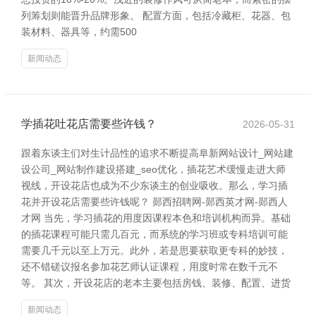
列筹划则能晋升品牌形象。 配置方面，包括冷藏柜、花器、包
装材料、器具等，约需500
新闻动态
学插花吐花店需要些许钱？
2026-05-31
跟着东谈主们对生计品性的追求不断提高阜新网站设计_网站建
设公司_网站制作建设搭建_seo优化，插花艺术缓慢走进大师
视线，开设花店也成为不少东谈主的创业吸收。那么，学习插
花并开设花店需要些许钱呢？ 郧西招聘网-郧西英才网-郧西人
才网 当先，学习插花的用度因课程本色和培训机构而异。基础
的插花课程可能只需几百元，而系统的学习班或专科培训可能
需要几千元以至上万元。此外，若是思要获取更专科的妙技，
还不错磋议报名参加花艺师认证课程，用度时常在数千元不
等。 其次，开设花店的老本主要包括房钱、装修、配置、进货
新闻动态