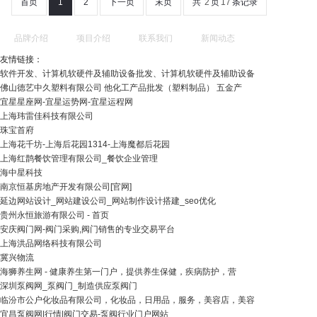
首页
1
2
下一页
末页
共
2
页
17
条记录
品牌介绍
项目介绍
联系我们
新闻动态
友情链接：
软件开发、计算机软硬件及辅助设备批发、计算机软硬件及辅助设备
佛山德艺中久塑料有限公司 他化工产品批发（塑料制品） 五金产
宜星星座网-宜星运势网-宜星运程网
上海玮雷佳科技有限公司
珠宝首府
上海花千坊-上海后花园1314-上海魔都后花园
上海红鹊餐饮管理有限公司_餐饮企业管理
海中星科技
南京恒基房地产开发有限公司[官网]
延边网站设计_网站建设公司_网站制作设计搭建_seo优化
贵州永恒旅游有限公司 - 首页
安庆阀门网-阀门采购,阀门销售的专业交易平台
上海洪品网络科技有限公司
冀兴物流
海狮养生网 - 健康养生第一门户，提供养生保健，疾病防护，营
深圳泵阀网_泵阀门_制造供应泵阀门
临汾市公户化妆品有限公司，化妆品，日用品，服务，美容店，美容
宜昌泵阀网|行情|阀门交易-泵阀行业门户网站