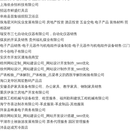
上海依余恒科技有限公司
招远市鲜盛灯具店
阜南县苗集镇煜阳卫浴店
珠海星河利实业发展有限公司 房地产投资 酒店投资 五金交电 电子产品 装饰材料 照
相器材
瑞安市三七自动化仪器有限公司，自动化仪器销售
煤炭的开采及销售 贵州福礼煤业有限公司
电子产品销售-电子元器件与机电组件设备制造-电子元器件与机电组件设备销售-江门
市今创电子有限公司
安庆市开发区潘海燕商贸
梧州网站定制_网站建设公司_网站设计开发制作_seo优化
徐州网站设计_网站建设公司_网站设计制作开发_seo优化
尸表检验_尸体解剖_尸体检验_吕梁孝义韵西医学解剖检验有限公司
海口龙华区闻笙数码产品店
安徽圣萨家具装备有限公司、办公家具、教学家具、钢制家具销售
重庆伊泉兰房地产开发有限公司
建筑工程机械与设备租赁、租赁服务、福州勘和建筑工程机械有限公司
海宁市喜达制衣有限公司-革皮服装-革皮制品-其他服装
拜泉县蜂巢电子商务有限公司
廊坊网站策划_网站建设公司_网站开发设计搭建_seo优化
平湖市士禄旅游发展有限公司 票务代理服务 园区管理服务
沛县赵成芳冷面店