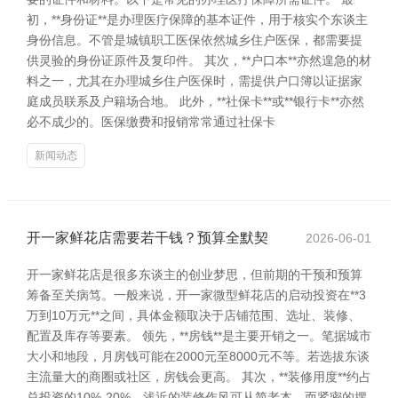
初，**身份证**是办理医疗保障的基本证件，用于核实个东谈主
身份信息。不管是城镇职工医保依然城乡住户医保，都需要提
供灵验的身份证原件及复印件。 其次，**户口本**亦然遑急的材
料之一，尤其在办理城乡住户医保时，需提供户口簿以证据家
庭成员联系及户籍场合地。 此外，**社保卡**或**银行卡**亦然
必不成少的。医保缴费和报销常常通过社保卡
新闻动态
开一家鲜花店需要若干钱？预算全默契
2026-06-01
开一家鲜花店是很多东谈主的创业梦思，但前期的干预和预算
筹备至关病笃。一般来说，开一家微型鲜花店的启动投资在**3
万到10万元**之间，具体金额取决于店铺范围、选址、装修、
配置及库存等要素。 领先，**房钱**是主要开销之一。笔据城市
大小和地段，月房钱可能在2000元至8000元不等。若选拔东谈
主流量大的商圈或社区，房钱会更高。 其次，**装修用度**约占
总投资的10%-20%。浅近的装修作风可从简老本，而紧密的摆