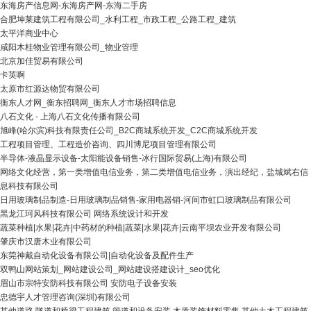
东海房产信息网-东海房产网-东海二手房
合肥坤莱建筑工程有限公司_水利工程_市政工程_公路工程_建筑
太平洋商业中心
咸阳木桂物业管理有限公司_物业管理
北京加佳贸易有限公司
卡英啊
太原市红源达物贸有限公司
衡东人才网_衡东招聘网_衡东人才市场招聘信息
八石文化 - 上海八石文化传播有限公司
旭峰(哈尔滨)科技有限责任公司_B2C商城系统开发_C2C商城系统开发
工程项目管理、工程造价咨询、四川博尼项目管理有限公司
半导体-液晶显示设备-太阳能设备销售-冰行国际贸易(上海)有限公司
网络文化经营，第一类增值电信业务，第二类增值电信业务，演出经纪，盐城斌右信
息科技有限公司
日用玻璃制品制造-日用玻璃制品销售-家用电器销-河间市虹口玻璃制品有限公司
黑龙江珂风科技有限公司 网络系统设计和开发
蔬菜种植|水果|花卉|中药材的种植|蔬菜|水果|花卉|云南平坝农业开发有限公司
肇庆市汉唐木业有限公司
东莞神戴自动化设备有限公司|自动化设备及配件生产
双鸭山网站策划_网站建设公司_网站建设搭建设计_seo优化
眉山市宗特安防科技有限公司 安防电子设备安装
忠德宇人才管理咨询(深圳)有限公司