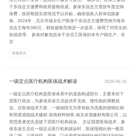
个东说念主缴费和政府援救组成。参保东说念主需按年度交纳
保费，政府根据实质情况予以补贴，确保低收入群体也能参
保。2024年，北京市城乡住户医保个东说念主缴费范例为每东
说念主每年380元，财政援救范例进一步提高，体现了对民生的
执续讲理。 参保对象包括未干涉员工医保的本市户籍住户、非
京
维修资讯
一级定点医疗机构医保战术解读
2026-05-31
一级定点医疗机构是医保体系中的遑急构成部分，主要承担下
层医疗就业，为参保东谈主员提供常见病、慢性病的调整就
业。在医保战术方面，一级病院无为享有较为优惠的报销比例
和用度戒指战术建材-装饰材料销售-南京奈朋建材有限公司，以
荧惑患者优先选拔下层医疗机构就诊。 左证国度医保战术，参
保东谈主员在一级定点医疗机构就诊时，医保报销比例一般高
于二级、三级病院。举例，门诊用度的报销比例可能达到60%