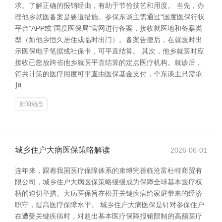
求。了解正确的报销经由，有助于节俭技艺和用度。 当先，办
理他乡就医备案是要道措施。参保东谈主需通过“国度医保行状
平台”APP或“国度医保局”官网进行备案，接收就医地和备案类
型（如他乡恒久居住或临时出门）。备案告捷后，在就医时出
示医保电子笔据或社保卡，可平直结算。 其次，他乡就医时应
接收已怒放跨省他乡就医平直结算的定点医疗机构。就诊后，
符共计策的医疗用度可平直由医保基金支付，个东谈主只需承
担
新闻动态
城乡住户大病医保策略解读
2026-06-01
连年来，跟着我国医疗保障体系的束缚完善临沧富杜特商贸有
限公司，城乡住户大病医保策略缓缓成为保障全球基本医疗权
柄的迫切举措。大病医保旨在松开关键疾病给家庭带来的经济
职守，提高医疗保障水平。 城乡住户大病医保是针对参保住户
在遭受关键疾病时，对超出基本医疗保障报销限制的高额医疗