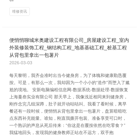
维修资讯
便悄悄聊城米奥建设工程有限公司_房屋建设工程_室内
外装修装饰工程_钢结构工程_地基基础工程_桩基工程
从背包里拿出一包薯片
2026-03-03
每天黎明，我齐会准时出当今健身房，为了体魄和健康勤恳覆
按。可是，有那么一次，我却因为一个小小的“造作”而堕入了尴
尬的境地。 安新电脑编程信息网-数据系统-数据处理-数据恢复
上海蔓叁实业有限公司 那天早上，我像浅近相同来到健身房，
刚作念完几组深蹲，肚子就开动咕咕叫。我看了看时候，离早
餐还有一段时候，便悄悄从背包里拿出一包薯片，盘算暗暗吃
点东西补充能量。谁知，刚直我撕开包装、准备享受可口时，
一个熟识的声息从死后传来：“你这是在覆按依然在吃零食？”
我猛地回头，发现我的健身教师正站在不远方，双手抱