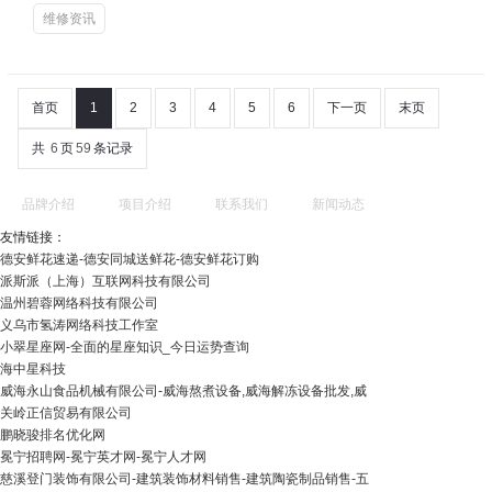
维修资讯
首页
1
2
3
4
5
6
下一页
末页
共
6
页
59
条记录
品牌介绍
项目介绍
联系我们
新闻动态
友情链接：
德安鲜花速递-德安同城送鲜花-德安鲜花订购
派斯派（上海）互联网科技有限公司
温州碧蓉网络科技有限公司
义乌市氢涛网络科技工作室
小翠星座网-全面的星座知识_今日运势查询
海中星科技
威海永山食品机械有限公司-威海熬煮设备,威海解冻设备批发,威
关岭正信贸易有限公司
鹏晓骏排名优化网
冕宁招聘网-冕宁英才网-冕宁人才网
慈溪登门装饰有限公司-建筑装饰材料销售-建筑陶瓷制品销售-五