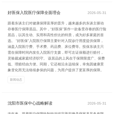
好医保入院医疗保障全面理会
2026-05-31
跟着东谈主们对健康保障富厚的晋升，越来越多的东谈主驱动
存眷医疗保障居品。其中，“好医保”算作一款备受存眷的医疗险
居品，以其生动、实用和高性价比的特质，成为好多家庭的首
选。 “好医保”入院医疗保障主要针对入院诊疗用度提供保障，
涵盖入院医疗费、手术费、药品费、床位费等。投保东谈主只
需在保障时间内发生入院医疗支拨，即可左证保额进行赔付，
灵验裁减家庭经济职守。 该居品的上风在于保障限度广、保费
低、理赔经由方便。同期，它还相沿永远续保，幸免因健康景
象变化而无法络续参保的问题，为用户提供了更富厚的保障。
新闻动态
沈阳市医保中心战略解读
2026-05-31
连年来，跟着医疗保障轨制的连续完善安徽圣萨家具装备有限