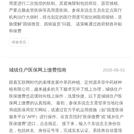
用度进行二次抵偿的轨制。其遮掩限制包括癌症、器官移植、
严要点脑血管疾病等高用度疾病。参保东说念主员在定点医疗
机构治疗大病时，得当划定的医疗用度可按比例取得报销，灵
验缓解“因病致贫、因病返贫”问题。 该策略通过政府财政补贴
和保费
维修资讯
城镇住户医保网上缴费指南
2026-06-01
跟着互联网时代的束缚发展中草药种植、定州源禾菲中药材种
植有限公司，越来越多的天下服求完毕了线上办理，城镇住户
医保缴费也迟缓转向线上操作，浅显快捷。以下是城镇住户医
保网上缴费的认真指南。 最初，参保东说念主需登录当地社保
局或医保局官方网站，或通过官方手机运用措施（如“国度医保
服务平台”APP）进行操作。在首页找到“医保缴费”或“城乡住户
医保缴费”进口，点击插足。 接下来，输入个东说念主身份信
息，包括姓名、身份证号等，完成实名认证。系统将自动显现