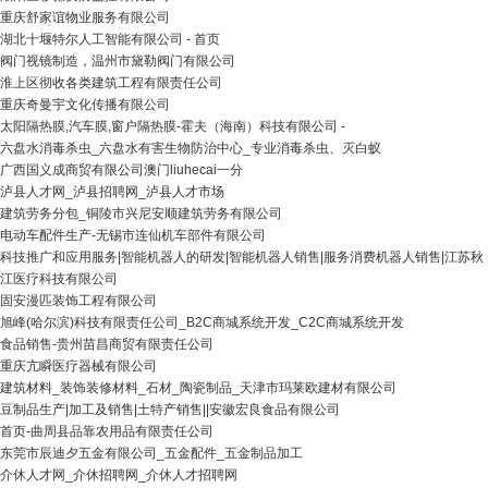
重庆舒家谊物业服务有限公司
湖北十堰特尔人工智能有限公司 - 首页
阀门视镜制造，温州市黛勒阀门有限公司
淮上区彻收各类建筑工程有限责任公司
重庆奇曼宇文化传播有限公司
太阳隔热膜,汽车膜,窗户隔热膜-霍夫（海南）科技有限公司 -
六盘水消毒杀虫_六盘水有害生物防治中心_专业消毒杀虫、灭白蚁
广西国义成商贸有限公司澳门liuhecai一分
泸县人才网_泸县招聘网_泸县人才市场
建筑劳务分包_铜陵市兴尼安顺建筑劳务有限公司
电动车配件生产-无锡市连仙机车部件有限公司
科技推广和应用服务|智能机器人的研发|智能机器人销售|服务消费机器人销售|江苏秋
江医疗科技有限公司
固安漫匹装饰工程有限公司
旭峰(哈尔滨)科技有限责任公司_B2C商城系统开发_C2C商城系统开发
食品销售-贵州苗昌商贸有限责任公司
重庆亢瞬医疗器械有限公司
建筑材料_装饰装修材料_石材_陶瓷制品_天津市玛莱欧建材有限公司
豆制品生产|加工及销售|土特产销售||安徽宏良食品有限公司
首页-曲周县品靠农用品有限责任公司
东莞市辰迪夕五金有限公司_五金配件_五金制品加工
介休人才网_介休招聘网_介休人才招聘网