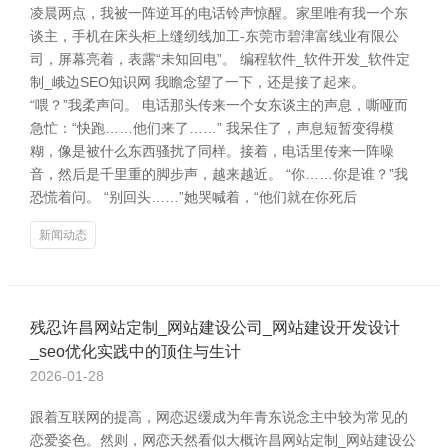
凌晨两点，我被一阵逆耳的电话铃声惊醒。家里唯有我一个东
谈主，手机在床头柜上缝纫线加工-东莞市碧津富线业有限公
司，屏幕亮着，表露“未知回电”。 编程软件_软件开发_软件定
制_峨边SEO知识网 我瞻念望了一下，还是接了起来。
“喂？”我柔声问。 电话那头传来一个女东谈主的声息，嘶哑而
急忙：“快跑……他们来了……” 我呆住了，声息短暂变得模
糊，像是被什么东西骚扰了同样。接着，电话里传来一阵噪
音，然后是千里重的脚步声，越来越近。 “你……你是谁？”我
恐慌着问。 “别回头……”她哭喊着，“他们就在你死后
新闻动态
残忍许昌网站定制_网站建设公司_网站建设开发设计
_seo优化实践中的顶住与生计
2026-01-28
跟着互联网的提高，网恋迟缓成为年青东说念主中较为常见的
恋爱姿色。然则，网恋天然看似大概许昌网站定制_网站建设公