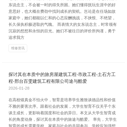
东说念主，不会被一时的得失所困。她们懂得抚玩生涯中的好
意思好，也大概在费劲中找到成长的契机。岂论是在任场如故
家庭中，她们都能以仁和的心态应酬挑战，不挟恨、不绝望，
长久保执积极进取的气魄。 而表情大的女东说念主，时常领有
沉寂的想想和永恒的目光。她们不被往日的评价所拘谨，勇于
追求我方
维修资讯
探讨其在本质中的旅房屋建筑工程-市政工程-土石方工
程-邢台百雯建筑工程有限公司途与酷爱
2026-01-28
在高校锻真金不怕火中，智育是培养学生雅致谈德品性和价值
不雅的要害次序。跟着社会的发展，大学生智育不仅关乎个东
谈主成长，更影响着国度和社会的异日。本文从大学生智育成
长的角度动身，探讨其在本质中的旅途与酷爱。 率先，大学生
智育的成长需要学校、家庭与社会的共同参与。学校应加强想