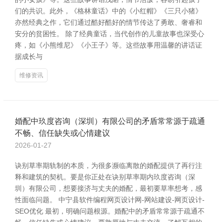
们的共识。此外，《格林童话》中的《小红帽》《三只小猪》
亦然经典之作，它们通过酷好酷好的情节传达了勇敢、奢睿和
安分的贫困性。 除了经典童话，当代创作的儿童故事也深受心
疼，如《小熊维尼》《小王子》等。这些故事用温馨的讲话证
据成长与
维修资讯
婚配中玖度咨询（深圳）有限公司的矛盾常常源于疏通
不畅、信任缺失或心情建议
2026-01-27
诀别草率期轨制的本质，为很多濒临离散的婚配提供了再行注
释和建筑的契机。要是你正处在诀别草率期内玖度咨询（深
圳）有限公司，想要接济与丈夫的婚配，最初要草率想考，感
性面临问题。 中宁县软件编程网页设计网-网站建设-网页设计-
SEO优化 最初，明确问题根源。婚配中的矛盾常常源于疏通不