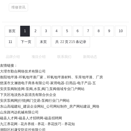
维修资讯
首页
1
2
3
4
5
6
7
8
9
10
11
下一页
末页
共
22
页
215
条记录
品牌介绍
项目介绍
联系我们
新闻动态
友情链接：
大理市勤合网络技术有限公司
衡阳地坪漆-环氧地坪漆厂家，环氧地坪漆材料、车库地坪漆、厂房
慈溪市文澜德电子商务有限公司-家用电器-日用品-电子产品-五
安庆泵阀制造网-泵阀,水泵,阀门,泵阀领域专业门户网站
下关区地淡热水器清洗有限合伙企业
安庆泵阀网|行情|阀门交易-泵阀行业门户网站
东山高端建站_建设企业网站_公司网站制作_房产网站建设_网络
山东路鸿达机械有限公司
磁县人才网-磁县人才招聘网-磁县招聘网
九江养花网 - 花卉养殖 - 养花 - 养花技巧 - 养花知
潮阳区杉谦安防监控有限公司