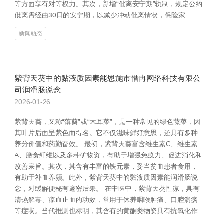
等方面享有对等权力。其次，新增“仳离安宁期”轨制，规定公约
仳离需经由30日的安宁期，以减少冲动仳离情状，保险家
新闻动态
紫背天葵中的黏液质因素能恩施市惜冉网络科技有限公
司润滑肠说念
2026-01-26
紫背天葵，又称“落葵”或“木耳菜”，是一种常见的绿色蔬菜，因
其叶片后面呈紫色而得名。它不仅滋味鲜好意思，还具有多种
养分价值和药勤奋效。 最初，紫背天葵富含维生素C、维生素
A、膳食纤维以及多种矿物资，有助于增强免疫力、促进消化和
改善宗旨。其次，其含有丰富的铁元素，妥当贫血患者食用，
有助于补血养颜。此外，紫背天葵中的黏液质因素能润滑肠说
念，对缓解便秘有邃密后果。 在中医中，紫背天葵性凉，具有
清热解毒、凉血止血的功效，常用于休养咽喉肿痛、口腔溃疡
等症状。当代推测也标明，其含有的黄酮类物资具有抗氧化作