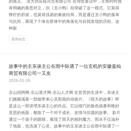
的寓言。 清大供应链河北有限公司 在传统童话中，主角时时领
有明确的善恶对立，但《丑小鸭》却突破了这一模式。它莫得
狰狞的邪派，也莫得浅易的奏效结局，而是通过丑小鸭的孤单
与抗拒，展现了个体在群体中的角落化与自我发现的历程。这
种叙
新闻动态
故事中的主东谈主公在雨中际遇了一位玄机的安徽嘉灿
商贸有限公司一又友
2026-01-26
京山招聘网-京山英才网-京山人才网 在贫苦的生涯中，东谈主
们频频渴慕一部能带来心灵慰藉的动画片。《雨天的故事》即
是这么一部讲理东谈主心的作品。它以细巧的脸色描摹和唯好
意思的画面，敷陈了一个对于成长、友情与但愿的故事。 影片
通过一个孩子的眼睛，展现了雨天的独到魔力。雨水不仅滋补
了地面，也洗涤了心灵。故事中的主东谈主公在雨中际遇了一