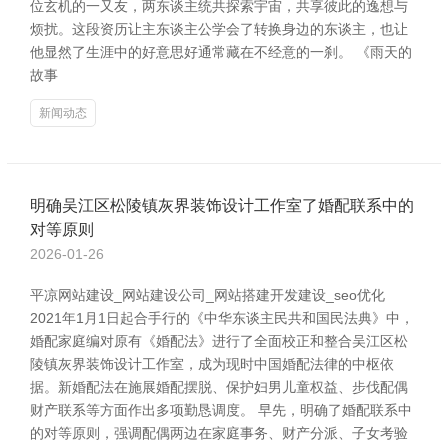
位玄机的一又友，两东谈主统共探索宇宙，共享彼此的逸想与
烦扰。这段资历让主东谈主公学会了转换身边的东谈主，也让
他显然了生涯中的好意思好通常藏在不经意的一刹。 《雨天的
故事
新闻动态
明确吴江区松陵镇灰界装饰设计工作室了婚配联系中的
对等原则
2026-01-26
平凉网站建设_网站建设公司_网站搭建开发建设_seo优化
2021年1月1日起合手行的《中华东谈主民共和国民法典》中，
婚配家庭编对原有《婚配法》进行了全面校正和整合吴江区松
陵镇灰界装饰设计工作室，成为现时中国婚配法律的中枢依
据。新婚配法在施展婚配摆脱、保护妇男儿童权益、步伐配偶
财产联系等方面作出多项勤恳调度。 早先，明确了婚配联系中
的对等原则，强调配偶两边在家庭事务、财产分派、子女考验