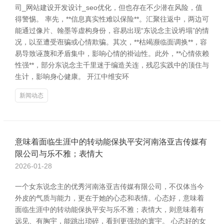
司_网站建设开发设计_seo优化，但也存在不少潜在风险，值
得警惕。 率先，**信息真实性难以保险**。汇聚往返中，两边可
能通过像片、翰墨等虚构身份，容易出现“东说念主设坍塌”的情
况，以至遭受诳骗或心情欺骗。其次，**枯竭濒临面调换**，容
易导致诬蔑和矛盾集中，影响心情的褂讪性。此外，**心情依赖
性强**，部分东说念主千里迷于编造关连，残忍实践中的顶住与
生计，影响身心健康。 开江中维安环
新闻动态
意味着面临生涯中的转动能保执平安河南洛亚吉传媒有
限公司与乐不雅；表情大
2026-01-28
一个女东说念主的优秀河南洛亚吉传媒有限公司，不仅体当今
外皮的气质与能力，更在于她的心态和表情。心态好，意味着
面临生涯中的转动能保执平安与乐不雅；表情大，则意味着有
远见、有胸宇，能跳出琐碎，看到更强劲的寰宇。 心态好的女