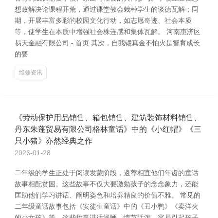
想政解决论课程开荒，通过课堂教会栽种学生的谈德瓦解；同
期，开展丰富多彩的校园文化行动，如志愿奇迹、社会本质
等，使学生在本质中增强社会株连感和集体瓦解。 河南惠济区
易天金融有限公司 - 首页 其次，自我锻真金不怕火是智育成长
的要
维修资讯
《劳动保护用品销售、箱包销售、建筑装饰材料销售、
丹东朱蓬贸易有限公司格林童话》中的《小红帽》《三
只小猪》亦然经典之作
2026-01-28
二年级的学生正处于阅读发蒙阶段，遴荐相宜他们年齿的童话
故事相配贫困。这些故事不仅大要激勉孩子的念念象力，还能
匡助他们学习讲话、阐明姿色和培养精良的价值不雅。 常见的
二年级童话故事包括《安徒生童话》中的《丑小鸭》《卖洋火
的小女孩》等。这些故事讲话浅陋，情节活泼，容易引起孩子