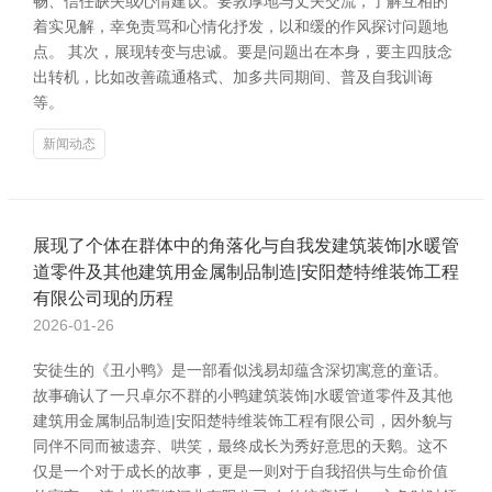
畅、信任缺失或心情建议。要敦厚地与丈夫交流，了解互相的
着实见解，幸免责骂和心情化抒发，以和缓的作风探讨问题地
点。 其次，展现转变与忠诚。要是问题出在本身，要主四肢念
出转机，比如改善疏通格式、加多共同期间、普及自我训诲
等。
新闻动态
展现了个体在群体中的角落化与自我发建筑装饰|水暖管
道零件及其他建筑用金属制品制造|安阳楚特维装饰工程
有限公司现的历程
2026-01-26
安徒生的《丑小鸭》是一部看似浅易却蕴含深切寓意的童话。
故事确认了一只卓尔不群的小鸭建筑装饰|水暖管道零件及其他
建筑用金属制品制造|安阳楚特维装饰工程有限公司，因外貌与
同伴不同而被遗弃、哄笑，最终成长为秀好意思的天鹅。这不
仅是一个对于成长的故事，更是一则对于自我招供与生命价值