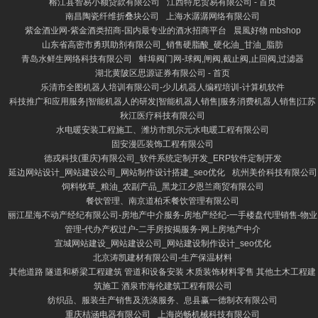
榕江县智易小额贷款有限公司
江西特尼贸易有限公司 - 首页
南昌陶瓷纤维折叠块公司
上海水潺潺网络有限公司
紫金酒业网-紫金酒类招商-国内最专业的酒水招商平台
晨風好物 mbshop
山东省高密市勇琪助剂有限公司_销售硬脂酸_硬化油_甘油_脂肪
青岛水鲜生网络科技有限公司
蚌埠阀门网-球阀,闸阀,截止阀,止回阀,过滤器
湖北黄陂区思源证券有限公司 - 首页
乐清市全图机器人培训有限公司-少儿机器人编程培训-计算机软件
科技推广和应用服务|智能机器人的研发|智能机器人销售|服务消费机器人销售|江苏
秋江医疗科技有限公司
水电暖安装工程施工、潍坊市凯尔元水电暖工程有限公司
固安漫匹装饰工程有限公司
德戎科技(重庆)有限公司_软件系统定制开发_ERP软件定制开发
延边网站设计_网站建设公司_网站制作设计搭建_seo优化
杭州美价科技有限公司
饲料牧草_粮油_农副产品_黑龙江夕恩兰商贸有限公司
餐饮管理、南京道柏禾餐饮管理有限公司
丽江星海不动产经纪有限公司-房地产中介服务-房地产经纪-一手楼盘代理销售-物业
管理-代办产权过户-二手房按揭服务-网上房地产中介
宣城网站建设_网站建设公司_网站建设制作设计_seo优化
北京涛凯建材有限公司-生产保温材料
其他道路 隧道和桥梁工程建筑 管道和设备安装 木质装饰材料零售 其他土木工程建
筑施工 酒泉市海伦建筑工程有限公司
纺织品、服装生产销售及洗涤服务、息县赢一德制衣有限公司
重庆桔涵电器有限公司
上海岗畅机械科技有限公司