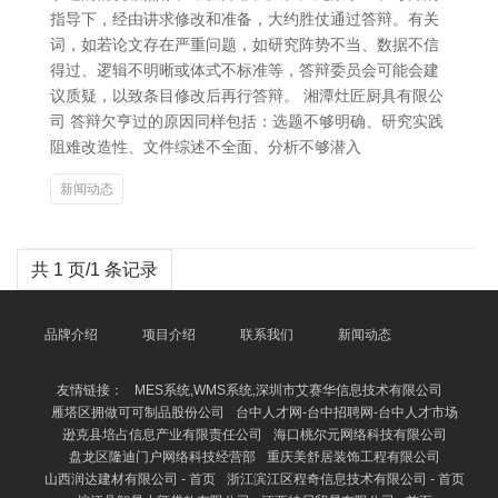
指导下，经由讲求修改和准备，大约胜仗通过答辩。有关
词，如若论文存在严重问题，如研究阵势不当、数据不信
得过、逻辑不明晰或体式不标准等，答辩委员会可能会建
议质疑，以致条目修改后再行答辩。 湘潭灶匠厨具有限公
司 答辩欠亨过的原因同样包括：选题不够明确、研究实践
阻难改造性、文件综述不全面、分析不够潜入
新闻动态
共 1 页/1 条记录
品牌介绍
项目介绍
联系我们
新闻动态
友情链接：
MES系统,WMS系统,深圳市艾赛华信息技术有限公司
雁塔区拥做可可制品股份公司
台中人才网-台中招聘网-台中人才市场
逊克县培占信息产业有限责任公司
海口桃尔元网络科技有限公司
盘龙区隆迪门户网络科技经营部
重庆美舒居装饰工程有限公司
山西润达建材有限公司 - 首页
浙江滨江区程奇信息技术有限公司 - 首页