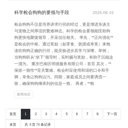
科学检会狗狗的要领与手段
2026-06-15
检会狗狗不仅是培养讲求行径的经过，更是增进东谈主
与宠物之间厚谊的繁难神志。科学的检会要领能匡助狗
狗更快地聚拢领导，开采信任相关。 率先，**正向强化**
是检会的中枢。通过奖励（如零食、抚摸或夸奖）来饱
读吹狗狗正确的行径，能灵验进步其学习深嗜。举例，
当狗狗听从“坐下”领导时，实时赐与奖励，有助于沉稳这
一溜为。 重庆巴南区明德服务有限公司 - 首页 其次，**
保抓一致性**至关繁难。检会时应使用和谐的口令和手
脚，幸免让狗狗沾污。同期，家庭成员之间要诱惑一
致，确保狗狗继承到的信息一致。 再者，**检
新闻动态
首页
1
2
3
4
5
6
7
8
下一页
末页
共
8
页
76
条记录