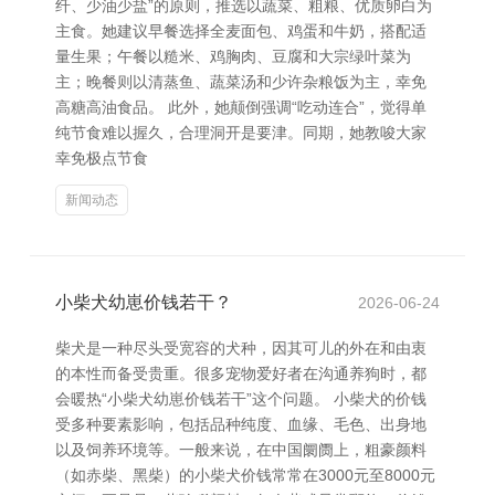
纤、少油少盐”的原则，推选以蔬菜、粗粮、优质卵白为
主食。她建议早餐选择全麦面包、鸡蛋和牛奶，搭配适
量生果；午餐以糙米、鸡胸肉、豆腐和大宗绿叶菜为
主；晚餐则以清蒸鱼、蔬菜汤和少许杂粮饭为主，幸免
高糖高油食品。 此外，她颠倒强调“吃动连合”，觉得单
纯节食难以握久，合理洞开是要津。同期，她教唆大家
幸免极点节食
新闻动态
小柴犬幼崽价钱若干？
2026-06-24
柴犬是一种尽头受宽容的犬种，因其可儿的外在和由衷
的本性而备受贵重。很多宠物爱好者在沟通养狗时，都
会暖热“小柴犬幼崽价钱若干”这个问题。 小柴犬的价钱
受多种要素影响，包括品种纯度、血缘、毛色、出身地
以及饲养环境等。一般来说，在中国阛阓上，粗豪颜料
（如赤柴、黑柴）的小柴犬价钱常常在3000元至8000元