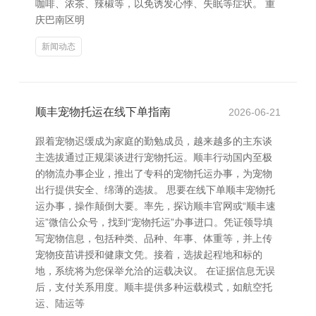
咖啡、浓茶、辣椒等，以免诱发心悸、失眠等症状。 重
庆巴南区明
新闻动态
顺丰宠物托运在线下单指南
2026-06-21
跟着宠物迟缓成为家庭的勤勉成员，越来越多的主东谈
主选拔通过正规渠谈进行宠物托运。顺丰行动国内至极
的物流办事企业，推出了专科的宠物托运办事，为宠物
出行提供安全、绵薄的选拔。 思要在线下单顺丰宠物托
运办事，操作颠倒大要。率先，探访顺丰官网或“顺丰速
运”微信公众号，找到“宠物托运”办事进口。凭证领导填
写宠物信息，包括种类、品种、年事、体重等，并上传
宠物疫苗讲授和健康文凭。接着，选拔起程地和标的
地，系统将为您保举允洽的运载决议。 在证据信息无误
后，支付关系用度。顺丰提供多种运载模式，如航空托
运、陆运等