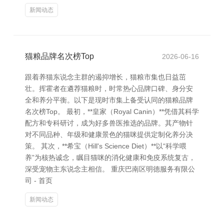
新闻动态
猫粮品牌名次榜Top
2026-06-16
跟着养猫东说念主群的遏抑增长，猫粮市集也日益茁
壮。挥霍者在遴荐猫粮时，时常热心品牌口碑、身分安
全和养分平衡。以下是现时市集上备受认同的猫粮品牌
名次榜Top。 最初，**皇家（Royal Canin）**凭借其科学
配方和专科研讨，成为好多兽医推选的品牌。其产物针
对不同品种、年级和健康景色的猫咪提供定制化养分决
策。 其次，**希宝（Hill's Science Diet）**以“科学喂
养”为核热诚念，瞩目猫咪的消化健康和免疫系统复古，
深受宠物主东说念主相信。 重庆巴南区明德服务有限公
司 - 首页
新闻动态