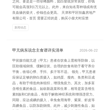
之间。要是是一些珍稀颜料，如白柴或异常斑纹，价钱
可能会高涨到1万元以上。此外，来自知名育种场或有优
良血缘的柴犬，价钱也会更高。 天津和平区恒鑫房地产
有限公司 - 首页 需要正经的是，购买小柴犬时应禁
新闻动态
甲亢病东说念主食谱详实清单
2026-06-22
甲状腺功能亢进（甲亢）患者在饮食上需相等防御，以
匡助领域病情、缓解症状。合理的饮食有助于看守养分
平衡，收缩心悸、手抖、多汗等不适。 领先，甲亢患者
应保证足够的卵白质摄入，如鸡蛋、瘦肉、鱼类和豆成
品，有助于缔造肉体组织，增强免疫力。其次，加多富
含维生素的食品，如崭新蔬菜和生果，相等是富含维生
素B族和C的食品，有助于解救神经系统和增强违背力。
同期，应达成碘的摄入，幸免食用海带、紫菜、虾皮等
高碘食品，以防加剧病情。此外，减少刺激性食品，如