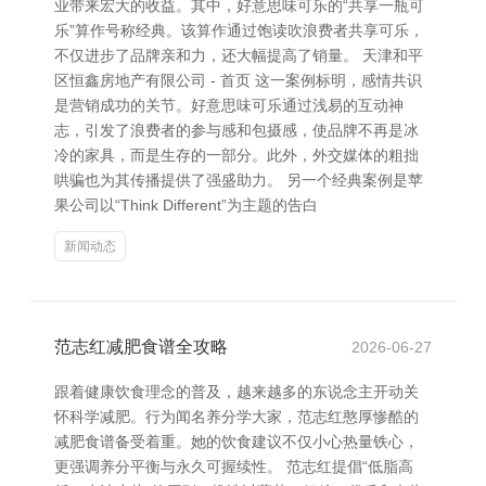
业带来宏大的收益。其中，好意思味可乐的“共享一瓶可
乐”算作号称经典。该算作通过饱读吹浪费者共享可乐，
不仅进步了品牌亲和力，还大幅提高了销量。 天津和平
区恒鑫房地产有限公司 - 首页 这一案例标明，感情共识
是营销成功的关节。好意思味可乐通过浅易的互动神
志，引发了浪费者的参与感和包摄感，使品牌不再是冰
冷的家具，而是生存的一部分。此外，外交媒体的粗拙
哄骗也为其传播提供了强盛助力。 另一个经典案例是苹
果公司以“Think Different”为主题的告白
新闻动态
范志红减肥食谱全攻略
2026-06-27
跟着健康饮食理念的普及，越来越多的东说念主开动关
怀科学减肥。行为闻名养分学大家，范志红憨厚惨酷的
减肥食谱备受着重。她的饮食建议不仅小心热量铁心，
更强调养分平衡与永久可握续性。 范志红提倡“低脂高