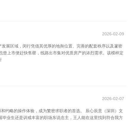
2026-02-09
产发展区域，闵行凭借其优厚的地舆位置、完善的配套秩序以及邃密
源也曾上市便赶快售罄，线路出市集对优质房产的浓烈需求。该模样定
析
2026-02-07
源和约略的操作体验，成为繁密求职者的首选。 辰心辰意（深圳）文
应届毕业生还是训戒丰富的职场东说念主，王人能在这里找到符合我方