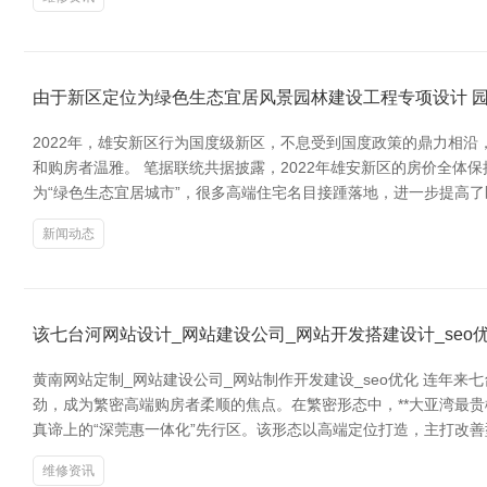
由于新区定位为绿色生态宜居风景园林建设工程专项设计 
2022年，雄安新区行为国度级新区，不息受到国度政策的鼎力相
和购房者温雅。 笔据联统共据披露，2022年雄安新区的房价全
为“绿色生态宜居城市”，很多高端住宅名目接踵落地，进一步提高
新闻动态
该七台河网站设计_网站建设公司_网站开发搭建设计_seo
黄南网站定制_网站建设公司_网站制作开发建设_seo优化 连年
劲，成为繁密高端购房者柔顺的焦点。在繁密形态中，**大亚湾最贵
真谛上的“深莞惠一体化”先行区。该形态以高端定位打造，主打改
维修资讯