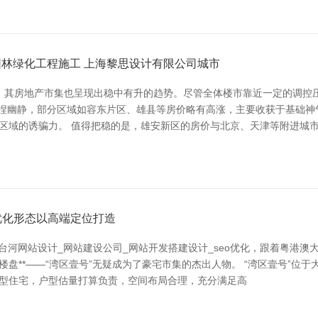
园林绿化工程施工 上海黎思设计有限公司城市
沿，其房地产市集也呈现出稳中有升的趋势。尽管全体楼市靠近一定的调控
体保捏幽静，部分区域如容东片区、雄县等房价略有高涨，主要收获于基础
了区域的诱骗力。 值得把稳的是，雄安新区的房价与北京、天津等附进城
优化形态以高端定位打造
来七台河网站设计_网站建设公司_网站开发搭建设计_seo优化，跟着粤
楼盘**——“湾区壹号”无疑成为了豪宅市集的杰出人物。 “湾区壹号”
善型住宅，户型估量打算负责，空间布局合理，充分满足高