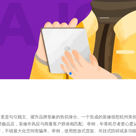
，更是勾引顾主、擢升品牌形象的热切身分。一个告成的装修假想杭州美
经极品店，装修作风应与商量客户群体相匹配。举例，年青耗尽者更心爱
请，不错最大化空间诳骗率。举例，使用怒放式货架、吊挂式防碍或多功