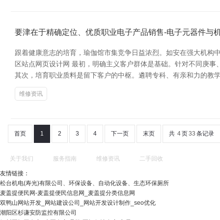
要津在于精确定位、优质职业电子产品销售-电子元器件与
跟着健康意志的培育，瑜伽馆市集竞争日益浓烈。如安在强大机构中
区站点网页设计网 最初，明确主义客户群体是基础。针对不同庚事
其次，培育职业质料是留下客户的中枢。遴聘专科、有亲和力的教
维修资讯
首页
1
2
3
4
下一页
末页
共
4
页
33
条记录
关于我们
服务指南
维修资讯
二手回收
友情链接：
松台机电(寿光)有限公司、环保设备、自动化设备、生态环保厕所
麦盖提便民网-麦盖提便民信息网_麦盖提分类信息网
双鸭山网站开发_网站建设公司_网站开发设计制作_seo优化
潮阳区杉谦安防监控有限公司