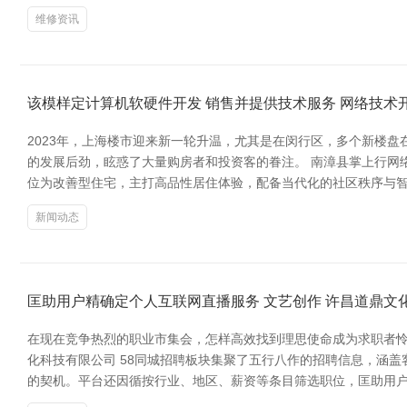
维修资讯
该模样定计算机软硬件开发 销售并提供技术服务 网络技术
2023年，上海楼市迎来新一轮升温，尤其是在闵行区，多个新楼
的发展后劲，眩惑了大量购房者和投资客的眷注。 南漳县掌上行网
位为改善型住宅，主打高品性居住体验，配备当代化的社区秩序与智
新闻动态
匡助用户精确定个人互联网直播服务 文艺创作 许昌道鼎文
在现在竞争热烈的职业市集会，怎样高效找到理思使命成为求职者怜
化科技有限公司 58同城招聘板块集聚了五行八作的招聘信息，涵
的契机。平台还因循按行业、地区、薪资等条目筛选职位，匡助用户