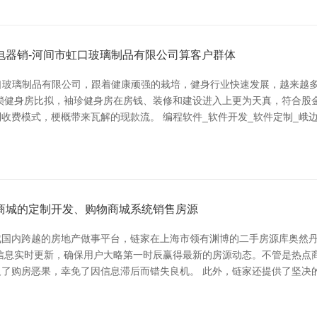
电器销-河间市虹口玻璃制品有限公司算客户群体
虹口玻璃制品有限公司，跟着健康顽强的栽培，健身行业快速发展，越来越
锁健身房比拟，袖珍健身房在房钱、装修和建设进入上更为天真，符合股
收费模式，梗概带来瓦解的现款流。 编程软件_软件开发_软件定制_峨
物商城的定制开发、购物商城系统销售房源
国内跨越的房地产做事平台，链家在上海市领有渊博的二手房源库奥然丹
信息实时更新，确保用户大略第一时辰赢得最新的房源动态。不管是热点商
了购房恶果，幸免了因信息滞后而错失良机。 此外，链家还提供了坚决