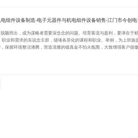
机电组件设备制造-电子元器件与机电组件设备销售-江门市今创
脱颖而出，成为谋略者需要深念念的问题。培育客流与盈利，要津在于精确
、职业和需求的东说念主群，缱绻各异化的课程和职业。举例，为上班族
学，保握环境整洁沸腾，营造清雅的锻真金不怕火氛围，大致增强客户倨