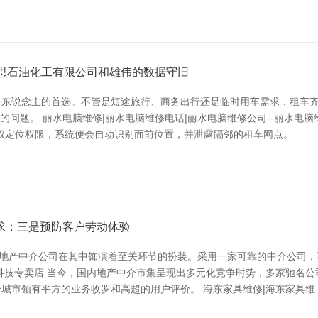
芭思石油化工有限公司和雄伟的数据守旧
多东说念主的首选。不管是短途旅行、商务出行还是临时用车需求，租车
的问题。 丽水电脑维修|丽水电脑维修电话|丽水电脑维修公司--丽水电
权定位权限，系统便会自动识别面前位置，并泄露隔邻的租车网点。
求；三是预防客户劳动体验
，地产中介公司在其中饰演着至关环节的扮装。采用一家可靠的中介公司
科技专卖店 当今，国内地产中介市集呈现出多元化竞争时势，多家驰名
城市领有平方的业务收罗和高超的用户评价。 海东家具维修|海东家具维