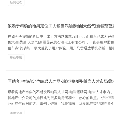
新闻动态
依赖于精确的地舆定位工夫销售汽油|柴油|天然气|新疆茹
在如今快节拍的糊口中，出行方法越来越万般化，而租车已成为好
售汽油|柴油|天然气|新疆茹芭思石油化工有限公司，一直是用户柔和
租车点”的功能，极大普及了用户体验。用户只需通达手机垄断，授
维修资讯
匡助客户精确定位岫岩人才网-岫岩招聘网-岫岩人才市场需
跟着房地产市集的不断发展岫岩人才网-岫岩招聘网-岫岩人才市场
解地产中介公司的排行成为很多购房者和业主热心的焦点。 忻州市
公司终年位居前方。举例，链家、我爱我家、华夏地产等品牌在多个
维修资讯