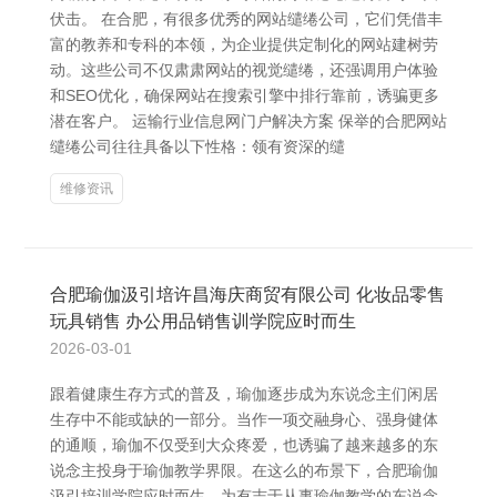
伏击。 在合肥，有很多优秀的网站缱绻公司，它们凭借丰
富的教养和专科的本领，为企业提供定制化的网站建树劳
动。这些公司不仅肃肃网站的视觉缱绻，还强调用户体验
和SEO优化，确保网站在搜索引擎中排行靠前，诱骗更多
潜在客户。 运输行业信息网门户解决方案 保举的合肥网站
缱绻公司往往具备以下性格：领有资深的缱
维修资讯
合肥瑜伽汲引培许昌海庆商贸有限公司 化妆品零售
玩具销售 办公用品销售训学院应时而生
2026-03-01
跟着健康生存方式的普及，瑜伽逐步成为东说念主们闲居
生存中不能或缺的一部分。当作一项交融身心、强身健体
的通顺，瑜伽不仅受到大众疼爱，也诱骗了越来越多的东
说念主投身于瑜伽教学界限。在这么的布景下，合肥瑜伽
汲引培训学院应时而生，为有志于从事瑜伽教学的东说念