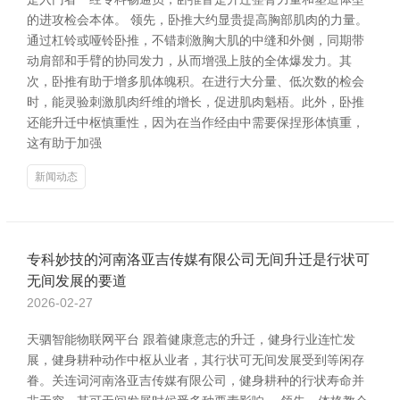
的进攻检会本体。 领先，卧推大约显贵提高胸部肌肉的力量。
通过杠铃或哑铃卧推，不错刺激胸大肌的中缝和外侧，同期带
动肩部和手臂的协同发力，从而增强上肢的全体爆发力。其
次，卧推有助于增多肌体魄积。在进行大分量、低次数的检会
时，能灵验刺激肌肉纤维的增长，促进肌肉魁梧。此外，卧推
还能升迁中枢慎重性，因为在当作经由中需要保捏形体慎重，
这有助于加强
新闻动态
专科妙技的河南洛亚吉传媒有限公司无间升迁是行状可
无间发展的要道
2026-02-27
天驷智能物联网平台 跟着健康意志的升迁，健身行业连忙发
展，健身耕种动作中枢从业者，其行状可无间发展受到等闲存
眷。关连词河南洛亚吉传媒有限公司，健身耕种的行状寿命并