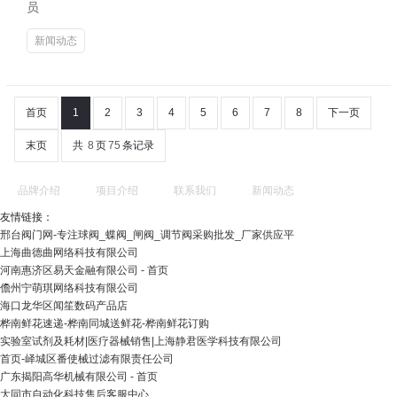
员
新闻动态
首页
1
2
3
4
5
6
7
8
下一页
末页
共
8
页
75
条记录
品牌介绍
项目介绍
联系我们
新闻动态
友情链接：
邢台阀门网-专注球阀_蝶阀_闸阀_调节阀采购批发_厂家供应平
上海曲德曲网络科技有限公司
河南惠济区易天金融有限公司 - 首页
儋州宁萌琪网络科技有限公司
海口龙华区闻笙数码产品店
桦南鲜花速递-桦南同城送鲜花-桦南鲜花订购
实验室试剂及耗材|医疗器械销售|上海静君医学科技有限公司
首页-峄城区番使械过滤有限责任公司
广东揭阳高华机械有限公司 - 首页
大同市自动化科技售后客服中心