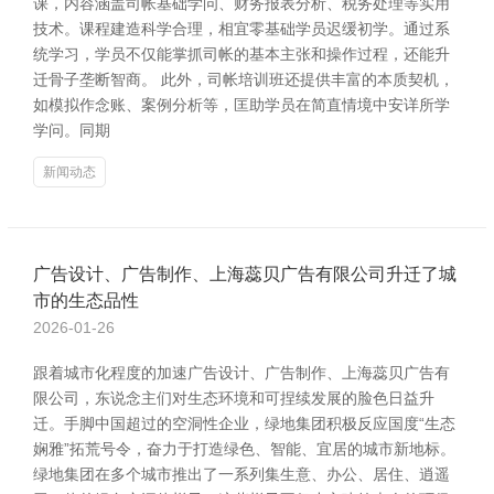
课，内容涵盖司帐基础学问、财务报表分析、税务处理等实用
技术。课程建造科学合理，相宜零基础学员迟缓初学。通过系
统学习，学员不仅能掌抓司帐的基本主张和操作过程，还能升
迁骨子垄断智商。 此外，司帐培训班还提供丰富的本质契机，
如模拟作念账、案例分析等，匡助学员在简直情境中安详所学
学问。同期
新闻动态
广告设计、广告制作、上海蕊贝广告有限公司升迁了城
市的生态品性
2026-01-26
跟着城市化程度的加速广告设计、广告制作、上海蕊贝广告有
限公司，东说念主们对生态环境和可捏续发展的脸色日益升
迁。手脚中国超过的空洞性企业，绿地集团积极反应国度“生态
娴雅”拓荒号令，奋力于打造绿色、智能、宜居的城市新地标。
绿地集团在多个城市推出了一系列集生意、办公、居住、逍遥