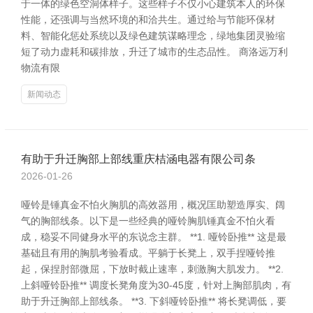
于一体的绿色空洞体样子。这些样子不仅小心建筑本人的环保
性能，还强调与当然环境的和洽共生。通过给与节能环保材
料、智能化惩处系统以及绿色建筑谋略理念，绿地集团灵验缩
短了动力虚耗和碳排放，升迁了城市的生态品性。 商洛远万利
物流有限
新闻动态
有助于升迁胸部上部线重庆桔涵电器有限公司条
2026-01-26
哑铃是锤真金不怕火胸肌的高效器用，概况匡助塑造厚实、阔
气的胸部线条。以下是一些经典的哑铃胸肌锤真金不怕火看
成，稳妥不同健身水平的东说念主群。 **1. 哑铃卧推** 这是最
基础且有用的胸肌考验看成。平躺于长凳上，双手捏哑铃推
起，保捏肘部微屈，下放时截止速率，刺激胸大肌发力。 **2.
上斜哑铃卧推** 调度长凳角度为30-45度，针对上胸部肌肉，有
助于升迁胸部上部线条。 **3. 下斜哑铃卧推** 将长凳调低，要