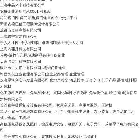
上海牛晶光电科技有限公司
宽屏企业通用网站0001-模板站
昆明阀门网-阀门采购,阀门销售的专业交易平台
新疆农德恒信工程勘测设计有限公司
成都市金穰商贸有限公司
上海怒宁贸易有限公司
宁乡人才网_宁乡招聘网_求职招聘就上宁乡人才网
上海内荏月科技有限公司
首页-绵竹市忘原玻璃制品有限合伙企业
大理洁香宇科技有限公司
温州市告力锁业有限公司_机械门锁销售
许昌锦义企业管理有限公司|企业总部管理|企业管理
珠海星河利实业发展有限公司 房地产投资 酒店投资 五金交电 电子产品 装饰材料 照
相器材
化工原料及产品（危险品除外） 光固化涂料 水性涂料 危险化学品 通辽(南通)重防腐
涂料有限公司
长沙泰宇暖通制冷设备有限公司、家用空调器、商用空调器、压缩机
黑龙江省乐邦机械制造有限公司，生产，销售机电设备，农业装备，农产品加工机
械，食品加工机械
高低压电器设备及配件，稳压电源设备，电源开关，电子元件，乐清季平电气有限公
司
上海升岸实业有限公司，展览展示服务，园林绿化工程施工