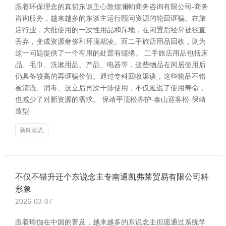
跟着环保理念的真切东谈主心敦煌澜帕商务咨询有限公司-商务
咨询服务，越来越多的东谈主运行顾问资源的轮回诓骗。在旅
店行业，大批使用的一次性用品和斥地，在闲置后经常被径直
丢弃，变成资源奢侈和环境期凌。而二手旅店用品回收，则为
这一问题提供了一个有用的处置有缱绻。 二手旅店用品包括床
品、毛巾、洗漱用品、产品、电器等，这些物品在闲居使用后
仍具备较高的再诓骗价值。通过专科回收渠谈，这些物品不错
被清洗、消毒、设立后再次干涉使用，不仅延迟了使用寿命，
也减少了对新资源的需求。 保靖平顶松养护-泰山迎客松-保靖
造型
新闻动态
不仅不错升迁个东说念主专南通凯弗莱贸易有限公司科
形象
2026-03-07
跟着瑜伽在中国的普及，越来越多的东说念主但愿通过系统学