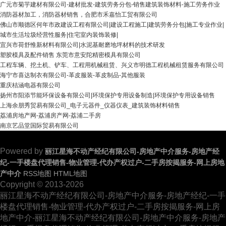
广元市菊芋建材有限公司-建材批发-建筑劳务分包-销售建筑装饰材料-施工劳务作业
消防器材加工，消防器材销售，合肥市禾嘉怡工贸有限公司
佛山市顺德区何年市政建设工程有限公司|建设工程施工|建筑劳务分包|施工专业作业|
城市生活垃圾经营性服务|住宅室内装饰装修|
宜兴市荷舒惟新材料有限公司|水泥基耐磨地坪材料的技术研发
塑胶模具及配件销售 东莞市意安陀精密模具有限公司
工程车辆、挖土机、铲车、工程用机械租赁、兴义市明德工程机械租赁服务有限公司
海宁市喜达制衣有限公司-革皮服装-革皮制品-其他服装
重庆桔涵电器有限公司
扬州市阳添节能环保设备有限公司|环境保护专用设备制造|环境保护专用设备销售
上海余朋秀贸易有限公司_电子元器件_仪器仪表_建筑装饰材料销售
荔浦房地产网-荔浦房产网-荔浦二手房
南京艺品堂国际贸易有限公司
Powered by
丽江星海不动产经纪有限公司-房地产中介服务-房地产经
纪-一手楼盘代理销售-物业管理-代办产权过户-二手房按揭服务-网上房地
产中介
RSS地图
HTML地图
Copyright © 2013-2026
丽江星海不动产经纪有限公司-房地产中介服务-房地产经纪-一手
楼盘代理销售-物业管理-代办产权过户-二手房按揭服务-网上房
地产中介-丽江星海不动产经纪有限公司-房地产中介服务-房地产