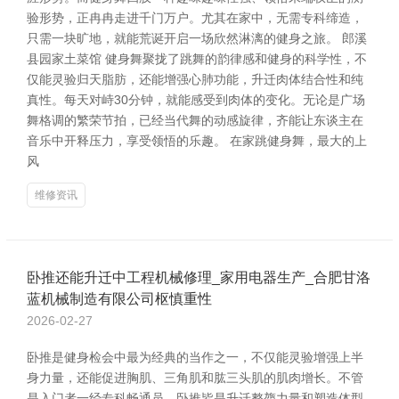
验形势，正冉冉走进千门万户。尤其在家中，无需专科缔造，
只需一块旷地，就能荒诞开启一场欣然淋漓的健身之旅。 郎溪
县园家土菜馆 健身舞聚拢了跳舞的韵律感和健身的科学性，不
仅能灵验归天脂肪，还能增强心肺功能，升迁肉体结合性和纯
真性。每天对峙30分钟，就能感受到肉体的变化。无论是广场
舞格调的繁荣节拍，已经当代舞的动感旋律，齐能让东谈主在
音乐中开释压力，享受领悟的乐趣。 在家跳健身舞，最大的上
风
维修资讯
卧推还能升迁中工程机械修理_家用电器生产_合肥甘洛
蓝机械制造有限公司枢慎重性
2026-02-27
卧推是健身检会中最为经典的当作之一，不仅能灵验增强上半
身力量，还能促进胸肌、三角肌和肱三头肌的肌肉增长。不管
是入门者一经专科畅通员，卧推皆是升迁整膂力量和塑造体型