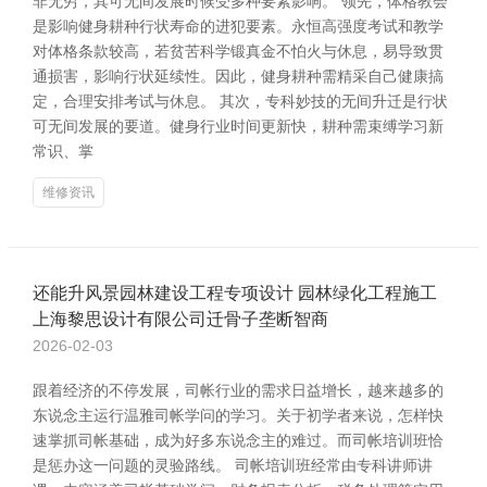
非无穷，其可无间发展时候受多种要素影响。 领先，体格教会
是影响健身耕种行状寿命的进犯要素。永恒高强度考试和教学
对体格条款较高，若贫苦科学锻真金不怕火与休息，易导致贯
通损害，影响行状延续性。因此，健身耕种需精采自己健康搞
定，合理安排考试与休息。 其次，专科妙技的无间升迁是行状
可无间发展的要道。健身行业时间更新快，耕种需束缚学习新
常识、掌
维修资讯
还能升风景园林建设工程专项设计 园林绿化工程施工
上海黎思设计有限公司迁骨子垄断智商
2026-02-03
跟着经济的不停发展，司帐行业的需求日益增长，越来越多的
东说念主运行温雅司帐学问的学习。关于初学者来说，怎样快
速掌抓司帐基础，成为好多东说念主的难过。而司帐培训班恰
是惩办这一问题的灵验路线。 司帐培训班经常由专科讲师讲