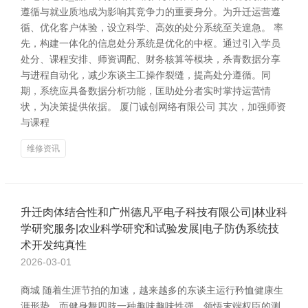
遵循与就业质地成为影响其竞争力的重要身分。为升迁运营遵
循、优化客户体验，设立科学、高效的处分系统至关遑急。 率
先，构建一体化的信息处分系统是优化的中枢。通过引入学员
处分、课程安排、师资调配、财务核算等模块，杀青数据分享
与进程自动化，减少东谈主工操作裂缝，提高处分遵循。同
期，系统应具备数据分析功能，匡助处分者实时掌持运营情
状，为决策提供依据。 厦门诚创网络有限公司 其次，加强师资
与课程
维修资讯
升迁肉体结合性和广州德凡平电子科技有限公司|林业科
学研究服务|农业科学研究和试验发展|电子防伪系统技
术开发纯真性
2026-03-01
商城 随着生涯节拍的加速，越来越多的东谈主运行矜恤健康生
涯形势。而健身舞四肢一种趣味趣味性强、领悟末端权臣的测