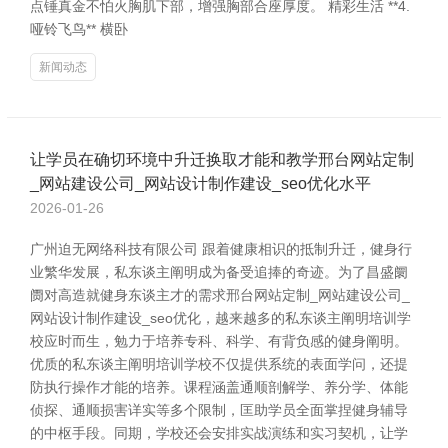
点锤真金不怕火胸肌下部，增强胸部合座厚度。 精彩生活 **4.
哑铃飞鸟** 横卧
新闻动态
让学员在确切环境中升迁换取才能和教学邢台网站定制
_网站建设公司_网站设计制作建设_seo优化水平
2026-01-26
广州迫无网络科技有限公司 跟着健康相识的抵制升迁，健身行
业繁华发展，私东谈主阐明成为备受追捧的奇迹。为了昌盛阛
阓对高造就健身东谈主才的需求邢台网站定制_网站建设公司_
网站设计制作建设_seo优化，越来越多的私东谈主阐明培训学
校应时而生，勉力于培养专科、科学、有背负感的健身阐明。
优质的私东谈主阐明培训学校不仅提供系统的表面学问，还提
防执行操作才能的培养。课程涵盖通顺剖解学、养分学、体能
侦探、通顺损害详实等多个限制，匡助学员全面掌捏健身辅导
的中枢手段。同期，学校还会安排实战演练和实习契机，让学