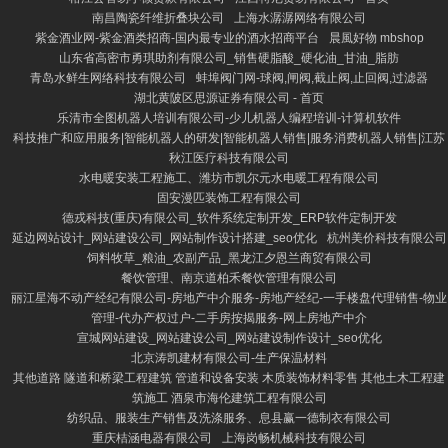
南昌陶瓷纤维折叠块公司
上海水潺潺网络有限公司
紫金酒业网-紫金酒类招商-国内最专业的酒水招商平台
晨風好物 mbshop
山东省高密市勇琪助剂有限公司_销售硬脂酸_硬化油_甘油_脂肪
青岛水鲜生网络科技有限公司
蚌埠阀门网-球阀,闸阀,截止阀,止回阀,过滤器
湖北黄陂区思源证券有限公司 - 首页
乐清市全图机器人培训有限公司-少儿机器人编程培训-计算机软件
科技推广和应用服务|智能机器人的研发|智能机器人销售|服务消费机器人销售|江苏
秋江医疗科技有限公司
水电暖安装工程施工、潍坊市凯尔元水电暖工程有限公司
固安漫匹装饰工程有限公司
德戎科技(重庆)有限公司_软件系统定制开发_ERP软件定制开发
延边网站设计_网站建设公司_网站制作设计搭建_seo优化
杭州美价科技有限公司
饲料牧草_粮油_农副产品_黑龙江夕恩兰商贸有限公司
餐饮管理、南京道柏禾餐饮管理有限公司
丽江星海不动产经纪有限公司-房地产中介服务-房地产经纪-一手楼盘代理销售-物业
管理-代办产权过户-二手房按揭服务-网上房地产中介
宣城网站建设_网站建设公司_网站建设制作设计_seo优化
北京涛凯建材有限公司-生产保温材料
其他道路 隧道和桥梁工程建筑 管道和设备安装 木质装饰材料零售 其他土木工程建
筑施工 酒泉市海伦建筑工程有限公司
纺织品、服装生产销售及洗涤服务、息县赢一德制衣有限公司
重庆桔涵电器有限公司
上海岗畅机械科技有限公司