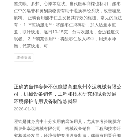
整失眠、多梦、心悸等症状。当代医学商榷也标明，酸枣
仁中的皂苷和黄酮类物资有助于退换神经系统，改善寝息
质料。 正确食用酸枣仁是发扬其疗效的枢纽。常见的服法
有： 1. **煎汤服用**：将酸枣仁捣碎后，加入适量水煎
煮，取汁饮用。逐日10-15克，分两次服用，合适轻度失
眠者。 2. **沏茶饮用**：将酸枣仁放入杯中，用沸水冲
泡，代茶饮用。可
维修资讯
正确的当作姿势不仅能提高磨泉州幸运机械有限公
司，机械设备销售，工程和技术研究和试验发展，
环境保护专用设备制造炼就果
2026-01-31
哑铃是健身房中十分实用的磨练用具，尤其在考验胸肌方
面泉州幸运机械有限公司，机械设备销售，工程和技术研
究和试验发展，环境保护专用设备制造，偶而有用晋升胸