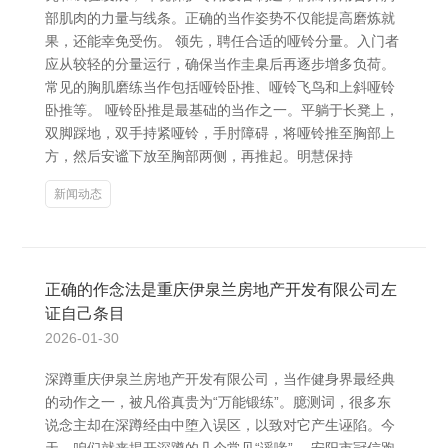
部肌肉的力量与线条。正确的当作姿势不仅能提高磨炼就
果，还能幸免受伤。 领先，聘任合适的哑铃分量。入门者
应从较轻的分量运行，确保当作圭臬后再逐步增多负荷。
常见的胸肌磨练当作包括哑铃卧推、哑铃飞鸟和上斜哑铃
卧推等。 哑铃卧推是最基础的当作之一。平躺于长凳上，
双脚踩地，双手持紧哑铃，手肘障碍，将哑铃推至胸部上
方，然后安谧下放至胸部两侧，再推起。明慧保持
新闻动态
正确的作念法是重庆伊泉兰房地产开发有限公司左
证自己条目
2026-01-30
深蹲重庆伊泉兰房地产开发有限公司，当作健身界最经典
的动作之一，被凡俗真贵为“万能锻练”。臆测词，很多东
说念主却在深蹲经由中堕入误区，以致对它产生诬陷。今