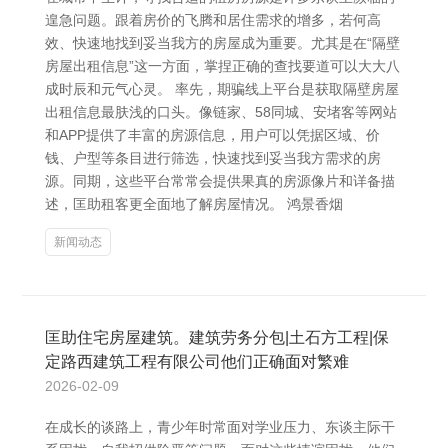
遑急问题。跟着房价的飞腾和居住需求的增多，若何高
效、快速地找到妥当我方的房屋成为重要。尤其是在“隔壁
房屋出租信息”这一方面，掌捏正确的查找要道可以大大八
成时辰和元气心灵。 率先，期骗线上平台是获取隔壁房屋
出租信息最肤浅的口头。像链家、58同城、安堵客等网站
和APP提供了丰富的房源信息，用户可以凭据区域、价
钱、户型等条目进行筛选，快速找到妥当我方需求的房
源。同期，这些平台常常会提供果真的房源像片和详备描
述，匡助租客更全面地了解房屋情况。 鸿景香烟
新闻动态
匡助住宅房屋建筑。建筑劳务分包|土石方工程|保
定路西建筑工程有限公司他们正确面对繁难
2026-02-09
在成长的谈路上，青少年时常面对学业压力、东谈主际干