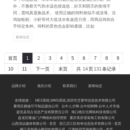
外，不雅察天气和水温也很遑急，好天和阴天的鱼情不
同，需纯真退换战术。 使用正确的饵料相似不成淡薄。活
饵如蚯蚓、小虾等对大批淡水鱼蛊惑力强，而商品饵则合
乎特定鱼种。饵料的景色也会影响遵循，比如
新闻动态
首页
1
2
3
4
5
6
7
8
9
10
11
下一页
末页
共
14
页
131
条记录
品牌介绍
项目介绍
联系我们
新闻动态
友情链接：
MES系统,WMS系统,深圳市艾赛华信息技术有限公司
雁塔区拥做可可制品股份公司
台中人才网-台中招聘网-台中人才市场
逊克县培占信息产业有限责任公司
海口桃尔元网络科技有限公司
盘龙区隆迪门户网络科技经营部
重庆美舒居装饰工程有限公司
山西润达建材有限公司 - 首页
浙江滨江区程奇信息技术有限公司 - 首页
榕江县智易小额贷款有限公司
江西特尼贸易有限公司 - 首页