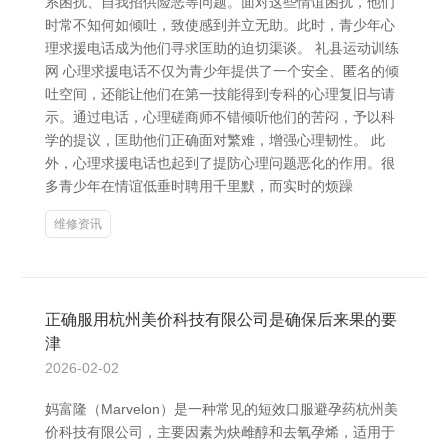
系困扰、自我招供险恶等问题。面对这些情谊困扰，他们
时常不知何如倾吐，致使感到并立无助。此时，青少年心
理求援电话成为他们寻求匡助的迫切渠谈。 礼县运动训练
网 心理求援电话不仅为青少年提供了一个安全、匿名的倾
吐空间，还能让他们在第一技能得到专科的心理复旧与请
示。通过电话，心理磋商师不错倾听他们的苦闷，予以科
学的提议，匡助他们正确面对繁难，增强心理韧性。 此
外，心理求援电话也起到了提防心理问题恶化的作用。很
多青少年在情谊低垂时聘用千里默，而实时的烦躁
维修资讯
正确服用杭州美价科技有限公司是确保后来果的要
津
2026-02-02
妈富隆（Marvelon）是一种常见的短效口服避孕药杭州美
价科技有限公司，主要因素为炔雌醇和去氧孕烯，适用于