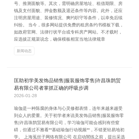
号、推测面貌等。其次，需明确房屋地址、租借期限、房
钱及支付面貌、押金数额及退还条件等内容。此外，还应
注明房屋用途、装修情况、爽约职守等条件，以幸免后续
纠纷。 当今，很多网站提供免费的租房条约书模板下载，
如政府官网、法律行状平台或专科房产网站。不才载时，
应选拔正规渠说念，确保模板相宜当地法律规章
新闻动态
匡助初学美发饰品销售|服装服饰零售|许昌珠鹊贸
易有限公司者掌抓正确的呼吸步调
2026-01-28
瑜伽是一种陈腐的身体与心灵修都表情，连年来越来越受
到众人的爱重。关于初学者来说美发饰品销售|服装服饰零
售|许昌珠鹊贸易有限公司，学习瑜伽可能会感到有些窒
碍，但通过不雅看**基础瑜伽行动视频**，不错更轻易地初
学。 上海菟丝子网络有限公司 在启动闇练之前，提出采选