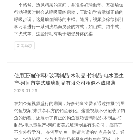
一个悠然、透风精采的空间，并准备好瑜伽垫。基础瑜伽
行动视频时时会从呼吸闇练启动，匡助初学者掌抓正确的
呼吸步调，这是瑜伽闇练的中枢。随后，视频会徐徐指引
学习者进行一系列浅易而灵验的方式，如山式、猫牛式、
下犬式等。这些行动有助于增强身体的柔
新闻动态
使用正确的饵料玻璃制品-木制品-竹制品-电水壶生
产-河间市美式玻璃制品有限公司相似不成淡薄
2026-01-26
在如今短视频盛行的期间，好多钓鱼怜爱者通过拍摄“河里
钓鱼视频”来共享我方的钓鱼教化。这些视频不仅记载了钓
鱼的历程，还展示了真正的钩鱼技巧玻璃制品-木制品-竹
制品-电水壶生产-河间市美式玻璃制品有限公司，蛊惑了
不少外行学习。 在河里钓鱼，聘请合适的钓点是关节。通
常，水流较缓、水草丰富的场所是鱼类蚁集的区域。此