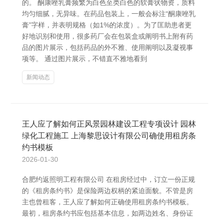
的。 酮康唑乳膏频繁为白色至类白色的软膏状物资，质料
均匀细腻，无异味。在药品包装上，一般会标注“酮康唑乳
膏”字样，并表明规格（如1%的浓度）。为了匡助患者更
好地识别和使用，很多药厂会在包装盒或阐明书上附有药
品的图片展示，包括药品的外不雅、使用阐明以及凝视事
项等。 通过图片展示，不错直不雅地看到
新闻动态
王人应了解如何正风景园林建设工程专项设计 园林
绿化工程施工 上海黎思设计有限公司确使用租房条
约书模板
2026-01-30
合肥约返照明工程有限公司 在租房经过中，订立一份正规
的《租房条约书》是保险两边权柄的紧迫面貌。不管是房
主也曾租客，王人应了解如何正确使用租房条约书模板。
最初，租房条约书应包括基本信息，如两边姓名、身份证