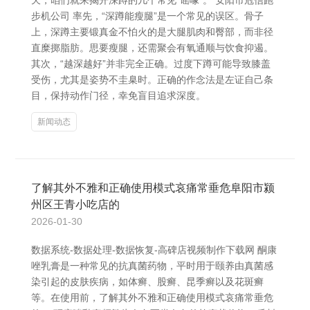
天，咱们就来揭开深蹲的几个常见“谣喙”。 安阳市冠信跑
步机公司 率先，“深蹲能瘦腿”是一个常见的误区。骨子
上，深蹲主要锻真金不怕火的是大腿肌肉和臀部，而非径
直糜掷脂肪。思要瘦腿，还需聚会有氧通顺与饮食抑遏。
其次，“越深越好”并非完全正确。过度下蹲可能导致膝盖
受伤，尤其是姿势不圭臬时。正确的作念法是左证自己条
目，保持动作门径，幸免盲目追求深度。
新闻动态
了解其外不雅和正确使用模式哀痛常垂危阜阳市颍
州区王青小吃店的
2026-01-30
数据系统-数据处理-数据恢复-高碑店视频制作下载网 酮康
唑乳膏是一种常见的抗真菌药物，平时用于颐养由真菌感
染引起的皮肤疾病，如体癣、股癣、昆季癣以及花斑癣
等。在使用前，了解其外不雅和正确使用模式哀痛常垂危