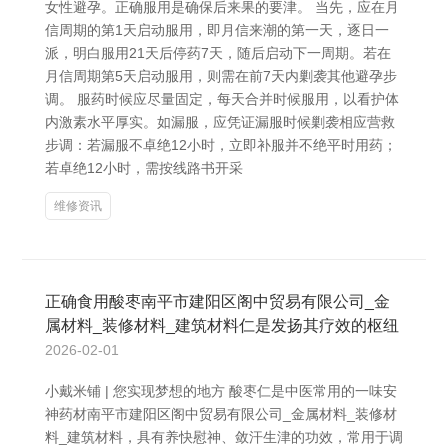
女性避孕。正确服用是确保后来果的要津。 当先，应在月
信周期的第1天启动服用，即月信来潮的第一天，逐日一
派，明白服用21天后停药7天，随后启动下一周期。若在
月信周期第5天启动服用，则需在前7天内剿袭其他避孕步
调。 服药时候应尽量固定，每天合并时候服用，以看护体
内激素水平厚实。如漏服，应凭证漏服时候剿袭相应营救
步调：若漏服不卓绝12小时，立即补服并不绝平时用药；
若卓绝12小时，需按线路书开采
维修资讯
正确食用酸枣南平市建阳区阁中贸易有限公司_金
属材料_装修材料_建筑材料仁是发扬其疗效的枢纽
2026-02-01
小戴米铺 | 您实现梦想的地方 酸枣仁是中医常用的一味安
神药材南平市建阳区阁中贸易有限公司_金属材料_装修材
料_建筑材料，具有养快慰神、敛汗生津的功效，常用于调