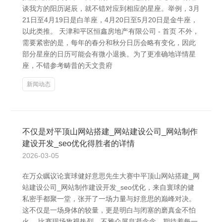
谈我方的阳历诞辰，就不错对应到相应的星座。举例，3月
21日至4月19日是白羊座，4月20日至5月20日是金牛座，
以此类推。 天津和平区恒鑫房地产有限公司 - 首页 不外，
需要紧密的是，每年的春分和秋分日历会略有变化，因此
部分星座的日历可能会有微小退换。为了更准确地详情星
座，不错参考畴昔的天文贵府
新闻动态
不仅是对平顶山网站搭建_网站建设公司_网站制作
建设开发_seo优化得胜者的详情
2026-03-05
在万众瞩议论寰球健好意思先生大赛中平顶山网站搭建_网
站建设公司_网站制作建设开发_seo优化，来自寰球的健
私密手都聚一堂，张开了一场力量与好意思的巅峰对决。
这不仅是一场身体的较量，更是明白与闭塞的磨真金不怕
火。 比赛现场敌视热烈，不雅众屏息凝念念，期待着每一