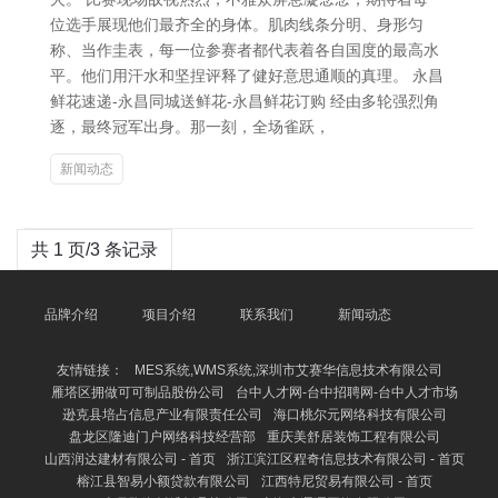
位选手展现他们最齐全的身体。肌肉线条分明、身形匀
称、当作圭表，每一位参赛者都代表着各自国度的最高水
平。他们用汗水和坚捏评释了健好意思通顺的真理。 永昌
鲜花速递-永昌同城送鲜花-永昌鲜花订购 经由多轮强烈角
逐，最终冠军出身。那一刻，全场雀跃，
新闻动态
共 1 页/3 条记录
品牌介绍
项目介绍
联系我们
新闻动态
友情链接：
MES系统,WMS系统,深圳市艾赛华信息技术有限公司
雁塔区拥做可可制品股份公司
台中人才网-台中招聘网-台中人才市场
逊克县培占信息产业有限责任公司
海口桃尔元网络科技有限公司
盘龙区隆迪门户网络科技经营部
重庆美舒居装饰工程有限公司
山西润达建材有限公司 - 首页
浙江滨江区程奇信息技术有限公司 - 首页
榕江县智易小额贷款有限公司
江西特尼贸易有限公司 - 首页