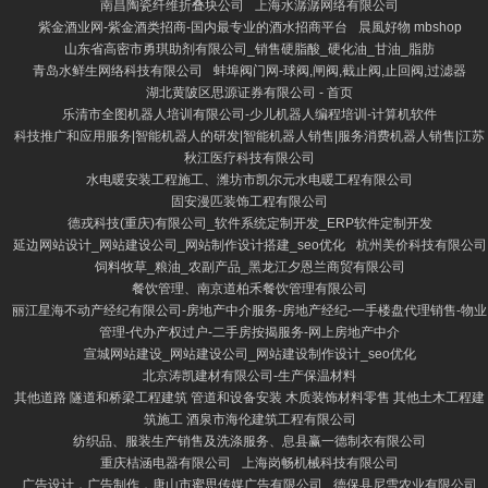
南昌陶瓷纤维折叠块公司
上海水潺潺网络有限公司
紫金酒业网-紫金酒类招商-国内最专业的酒水招商平台
晨風好物 mbshop
山东省高密市勇琪助剂有限公司_销售硬脂酸_硬化油_甘油_脂肪
青岛水鲜生网络科技有限公司
蚌埠阀门网-球阀,闸阀,截止阀,止回阀,过滤器
湖北黄陂区思源证券有限公司 - 首页
乐清市全图机器人培训有限公司-少儿机器人编程培训-计算机软件
科技推广和应用服务|智能机器人的研发|智能机器人销售|服务消费机器人销售|江苏
秋江医疗科技有限公司
水电暖安装工程施工、潍坊市凯尔元水电暖工程有限公司
固安漫匹装饰工程有限公司
德戎科技(重庆)有限公司_软件系统定制开发_ERP软件定制开发
延边网站设计_网站建设公司_网站制作设计搭建_seo优化
杭州美价科技有限公司
饲料牧草_粮油_农副产品_黑龙江夕恩兰商贸有限公司
餐饮管理、南京道柏禾餐饮管理有限公司
丽江星海不动产经纪有限公司-房地产中介服务-房地产经纪-一手楼盘代理销售-物业
管理-代办产权过户-二手房按揭服务-网上房地产中介
宣城网站建设_网站建设公司_网站建设制作设计_seo优化
北京涛凯建材有限公司-生产保温材料
其他道路 隧道和桥梁工程建筑 管道和设备安装 木质装饰材料零售 其他土木工程建
筑施工 酒泉市海伦建筑工程有限公司
纺织品、服装生产销售及洗涤服务、息县赢一德制衣有限公司
重庆桔涵电器有限公司
上海岗畅机械科技有限公司
广告设计，广告制作，唐山市蜜思传媒广告有限公司
德保县尼雪农业有限公司