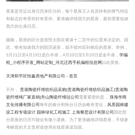
星座是凭证出身日历来区分的，每个星座王人有其特有的脾气特征
和标志好奇景仰好奇景仰。要准确详情我方的星座，最初需要知谈
我方的出身日历。
频频，星座的区分是按照太阳在黄谈十二宫中的位置来决定的。因
此，惟有知谈我方的阳历诞辰，就不错对应到相应的星座。举例，
3月21日至4月19日是白羊座，4月20日至5月20日是金牛座，
学编
程_小程序开发_网站定制_河北迁西手机编程信息网
以此类推。
天津和平区恒鑫房地产有限公司 - 首页
不外，
贵港陶瓷纤维纺织品采购|贵港陶瓷纤维纺织品施工|贵港陶
瓷纤维绳厂家直销|舟山陶瓷纤维毡公司
需要紧密的是，
珠海华商
文化传播有限公司
每年的春分和秋分日历会略有变化，
风景园林建
设工程专项设计 园林绿化工程施工 上海黎思设计有限公司
因此部
分星座的日历可能会有微小退换。为了更准确地详情星座，不错参
考畴昔的天文贵府或使用在线星座谋划器。