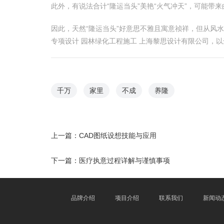
此外，有说法合计“隆运当头”美艳“火气冲天”，可能
因此，天然“隆运当头”好意思不雅且寓意祯祥，但从风
专项设计 园林绿化工程施工 上海黎思设计有限公司，
千万
家里
不成
养隆
上一篇：
CAD图纸设想技能与应用
下一篇：
医疗执意过程详解与谨慎事项
品牌介绍
项目介绍
联系我们
新闻动