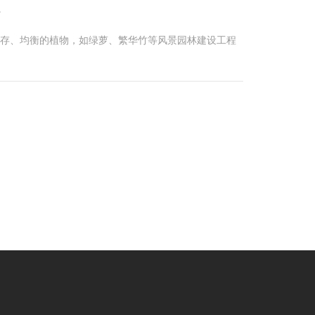
。
温存、均衡的植物，如绿萝、繁华竹等风景园林建设工程