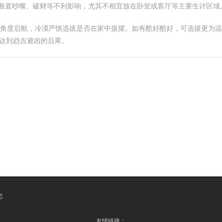
带来曲直吵嘴、破财等不利影响，尤其不相宜放在卧室或客厅等主要生计区域
水角度启航，冷漠严慎选拔是否在家中拔擢。如有酷好酷好，可选拔更为
以达到趋吉避凶的后果。
态
友情链接：