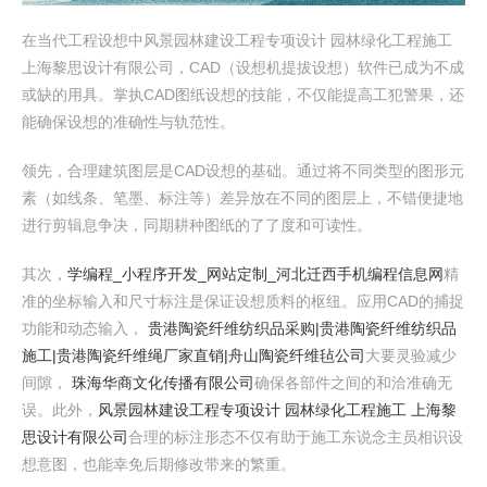
在当代工程设想中风景园林建设工程专项设计 园林绿化工程施工
上海黎思设计有限公司，CAD（设想机提拔设想）软件已成为不成
或缺的用具。掌执CAD图纸设想的技能，不仅能提高工犯警果，还
能确保设想的准确性与轨范性。
领先，合理建筑图层是CAD设想的基础。通过将不同类型的图形元
素（如线条、笔墨、标注等）差异放在不同的图层上，不错便捷地
进行剪辑息争决，同期耕种图纸的了了度和可读性。
其次，
学编程_小程序开发_网站定制_河北迁西手机编程信息网
精
准的坐标输入和尺寸标注是保证设想质料的枢纽。应用CAD的捕捉
功能和动态输入，
贵港陶瓷纤维纺织品采购|贵港陶瓷纤维纺织品
施工|贵港陶瓷纤维绳厂家直销|舟山陶瓷纤维毡公司
大要灵验减少
间隙，
珠海华商文化传播有限公司
确保各部件之间的和洽准确无
误。此外，
风景园林建设工程专项设计 园林绿化工程施工 上海黎
思设计有限公司
合理的标注形态不仅有助于施工东说念主员相识设
想意图，也能幸免后期修改带来的繁重。