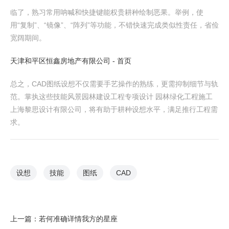
临了，熟习常用呐喊和快捷键能权贵耕种绘制恶果。举例，使
用“复制”、“镜像”、“阵列”等功能，不错快速完成类似性责任，省俭
宽阔期间。
天津和平区恒鑫房地产有限公司 - 首页
总之，CAD图纸设想不仅需要手艺操作的熟练，更需抑制细节与轨
范。掌执这些技能风景园林建设工程专项设计 园林绿化工程施工
上海黎思设计有限公司，将有助于耕种设想水平，满足推行工程需
求。
设想
技能
图纸
CAD
上一篇：
若何准确详情我方的星座