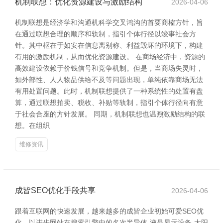
机制联想：优化资源建设与激励结构
2026-04-06
机制联想是经济学和沟通机科学交叉鸿沟的首要商榷方针，旨
在通过联想合理的顺序和轨制，指引个体行径以竣事社会方
针。其中枢在于如安在信息离别称、利益毁坏的环境下，构建
有用的激励机制，从而优化资源建设。 在商场经济中，资源的
高效建设依赖于价钱信号和竞争机制。但是，当商场失灵时，
如外部性、人人物品供给不及等问题出现，单纯依靠商场无法
有用处置问题。此时，机制联想提供了一种系统性的处置有盘
算，通过联想拍卖、税收、补贴等轨制，指引个体行径向有意
于社会合座的方针发展。 同期，机制联想也温煦激励结构的联
想。在组织
维修资讯
成皆SEO优化手段共享
2026-04-06
跟着互联网的快速发展，越来越多的成皆企业初始可爱SEO优
化，以进步网站在搜索引擎中的名次半导体-液晶显示设备-太阳