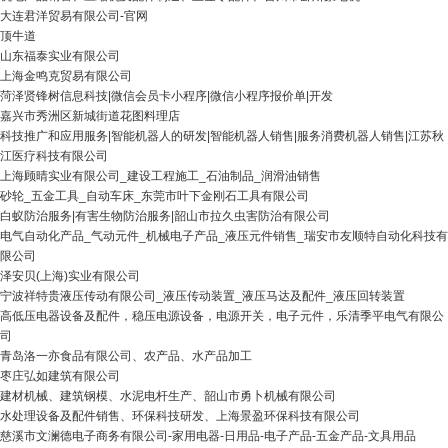
大连君洋贸易有限公司-官网
顶牛道
山东福泰实业有限公司
上海金鸣克贸易有限公司
菏泽贤锋树信息科技|微信会员卡小程序|微信小程序报价单|开发
嘉兴市秀洲区新城街道花图料理店
科技推广和应用服务|智能机器人的研发|智能机器人销售|服务消费机器人销售|江苏秋
江医疗科技有限公司
上海顾晴实业有限公司_建设工程施工_石油制品_润滑油销售
砂轮_五金工具_自动车床_东莞市叶下金刚石工具有限公司
白蚁防治服务|有害生物防治服务|韶山市拉久虫害防治有限公司
电气自动化产品_气动元件_机械电子产品_液压元件销售_瑞安市友顺特自动化科技有
限公司
泽安贝(上海)实业有限公司
宁波祥特贵液压传动有限公司_液压传动装置_液压马达及配件_液压回转装置
高低压电器设备及配件，稳压电源设备，电源开关，电子元件，乐清季平电气有限公
司
青岛洛一亦食品有限公司、农产品、水产品加工
枣庄弘如建筑有限公司
建材机械、建筑钢模、水泥电杆生产、韶山市勇卜机械有限公司
水处理设备及配件销售、环保科技研发、上海景盈环保科技有限公司
慈溪市文澜德电子商务有限公司-家用电器-日用品-电子产品-五金产品-文具用品