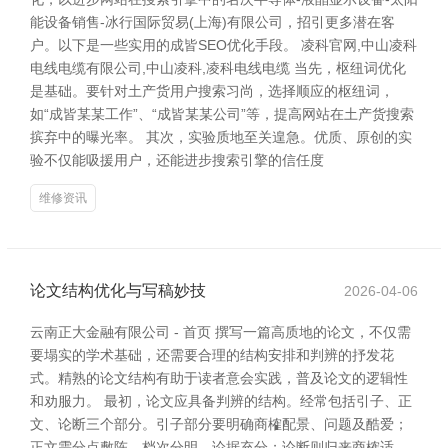
能设备销售-冰行国际贸易(上海)有限公司，招引更多潜在客
户。以下是一些实用的成皆SEO优化手段。 凌科官网,中山凌科
电线电缆有限公司,中山凌科,凌科电线电缆 当先，枢纽词优化
是基础。要针对土产货用户搜索习尚，选择顺应的枢纽词，
如“成皆某某工作”、“成皆某某公司”等，提高网站在土产货搜索
摈弃中的曝光率。 其次，实验质地至关遑急。优质、原创的实
验不仅能吸援用户，还能进步搜索引擎的信任度
维修资讯
论文结构优化与写稿妙技
2026-04-06
云南正大金融有限公司 - 首页 撰写一篇高质地的论文，不仅需
要塌实的学术基础，还需要合理的结构安排和判辨的抒发花
式。精熟的论文结构有助于读者意会实践，普及论文的逻辑性
和劝服力。 最初，论文应具备判辨的结构。经常包括引子、正
文、论断三个部分。引子部分要明确商榷配景、问题及酷爱；
正文需分点敷陈，档次分明，论据充分；论断则归来商榷适