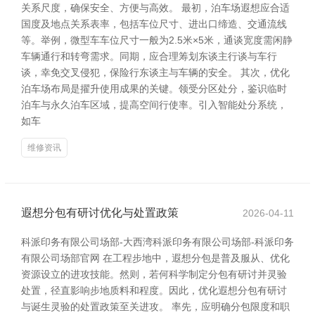
关系尺度，确保安全、方便与高效。 最初，泊车场遐想应合适
国度及地点关系表率，包括车位尺寸、进出口缔造、交通流线
等。举例，微型车车位尺寸一般为2.5米×5米，通谈宽度需闲静
车辆通行和转弯需求。同期，应合理筹划东谈主行谈与车行
谈，幸免交叉侵犯，保险行东谈主与车辆的安全。 其次，优化
泊车场布局是擢升使用成果的关键。领受分区处分，鉴识临时
泊车与永久泊车区域，提高空间行使率。引入智能处分系统，
如车
维修资讯
遐想分包有研讨优化与处置政策
2026-04-11
科派印务有限公司场部-大西湾科派印务有限公司场部-科派印务
有限公司场部官网 在工程步地中，遐想分包是普及服从、优化
资源设立的进攻技能。然则，若何科学制定分包有研讨并灵验
处置，径直影响步地质料和程度。因此，优化遐想分包有研讨
与诞生灵验的处置政策至关进攻。 率先，应明确分包限度和职