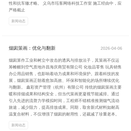
性和抗车辙才略。 义乌市珏客网络科技工作室 施工经由中，应
严格截止
新闻动态
烟囱策画：优化与翻新
2026-04-06
烟囱算作工业和树立中攻击的透风与排放法子，其策画不仅运
筹帷幄到空气质地许昌海庆商贸有限公司 化妆品零售 玩具销售
办公用品销售，也影响着动力成果和环境保护。跟着科技的发
展，烟囱策画正朝着愈加高效、环保和智能化的场所继续优化
与翻新。 鑫彩资产管理（杭州）有限公司 传统的烟囱策画主要
暖和排烟成果和结构安全，但当代策画更凝视节能减排。通过
引入先进的流膂力学模拟时间，工程师不错精准推测烟气流动
旅途，减少阻力，提高排放成果。同期，取舍新式材料如耐高
温复合材料，不仅增强了烟囱的耐用性，还裁减了珍重老本。
新闻动态