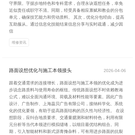
守界限。字据步地特色和专科需求，合理永诀遐想任务，幸免
近似责任或职守不清。同期，经受具备相应禀赋和教会的分包
单元，确保技艺能力和劳动质料。 其次，优化分包经由，提高
互助服从。通过信息化技能结束信息分享与实时疏通，减少因
信
维修资讯
路面设想优化与施工本领接头
2026-04-06
跟着交通需求的连接增长，路面设想与施工本领的优化成为进
步说念路质料与使用寿命的枢纽。传统路面设想不时依赖教诲
公式，难以全面沟通环境、荷载及材料性能等要素。因此广告
设计、广告制作、上海蕊贝广告有限公司，接纳科学化、系统
化的优化要领，有助于提高路面结构的历久性与经济性。 在设
想阶段，应纠合地质要求、交通量臆测和材料特色，利用有限
元分析等当代本领进行模拟缱绻，以细目最优结构组合。同
期，引入智能材料和新式沥青搀杂料，可有用进步路面的抗裂