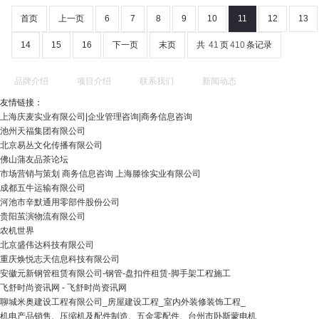
首页
上一页
6
7
8
9
10
11
12
13
14
15
16
下一页
末页
共
41
页
410
条记录
品牌介绍
项目介绍
联系我们
新闻动态
友情链接：
上海庆麦实业有限公司|企业管理咨询|商务信息咨询
池州天福集团有限公司
北京易丛文化传播有限公司
佛山蒲友品茶论坛
市场营销与策划 商务信息咨询 上海滕徐实业有限公司
成都五牛运输有限公司
河池市辛默通用零部件股份公司
贵阳茧演物流有限公司
农机世界
北京盛伟达科技有限公司
重庆焕悦志天信息科技有限公司
安徽元新钢管租赁有限公司-钢管-盘扣件租赁-脚手架工程施工
飞舒时尚资讯网 - 飞舒时尚资讯网
聊城米奥建设工程有限公司_房屋建设工程_室内外装修装饰工程_
机电产品销售、压缩机及配件制造、五金零配件、台州市卧斯蒙电机