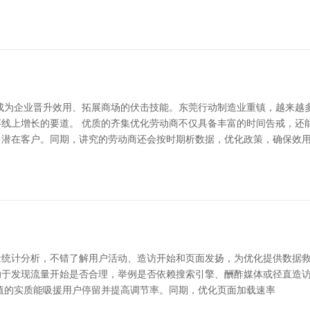
成为企业晋升效用、拓展商场的伏击技能。东莞行动制造业重镇，越来越
线上增长的要道。 优质的齐集优化劳动商不仅具备丰富的时间告戒，还
多潜在客户。同期，讲究的劳动商还会按时期析数据，优化政策，确保效
分析，不错了解用户活动、造访开始和页面发扬，为优化提供数据救援。 领先，
助于发现流量开始是否合理，举例是否依赖搜索引擎、酬酢媒体或径直造
值的实质能吸援用户停留并提高调节率。同期，优化页面加载速率