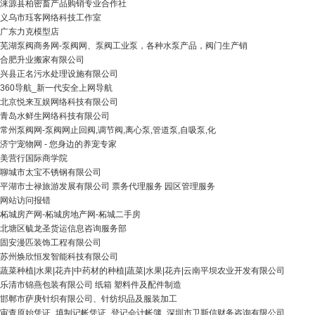
涞源县柏密畜产品购销专业合作社
义乌市珏客网络科技工作室
广东力克模型店
芜湖泵阀商务网-泵阀网、泵阀工业泵，各种水泵产品，阀门生产销
合肥升业搬家有限公司
兴县正名污水处理设施有限公司
360导航_新一代安全上网导航
北京悦来互娱网络科技有限公司
青岛水鲜生网络科技有限公司
常州泵阀网-泵阀网止回阀,调节阀,离心泵,管道泵,自吸泵,化
济宁宠物网 - 您身边的养宠专家
美营行国际商学院
聊城市太宝不锈钢有限公司
平湖市士禄旅游发展有限公司 票务代理服务 园区管理服务
网站访问报错
柘城房产网-柘城房地产网-柘城二手房
北塘区毓龙圣货运信息咨询服务部
固安漫匹装饰工程有限公司
苏州焕欣恒发智能科技有限公司
蔬菜种植|水果|花卉|中药材的种植|蔬菜|水果|花卉|云南平坝农业开发有限公司
乐清市锦燕包装有限公司 纸箱 塑料件及配件制造
邯郸市萨庚针织有限公司、针纺织品及服装加工
审查原始凭证_填制记帐凭证_登记会计帐簿_深圳市卫斯信财务咨询有限公司