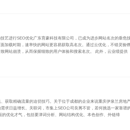
技艺进行SEO优化广东育豪科技有限公司，已成为进步网站名次的垂危技
面加载时期，速率快的网站更容易获取高名次。通过云优化，不错灵验镌
致网站崩溃，从而保握细致的用户体验和搜索名次。 此外，云业绩提供
光、获取精确流量的迫切技巧。关于位于成都的企业来说重庆伊泉兰房地产
的需求日益增长。关联词，市集上SEO公司良莠不皆，若何挑选一家靠谱
全面的优化才气，包括要津词分析、网站结构优化、本色创作、外链缔