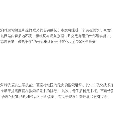
业莳植网站流量和品牌曝光的首要妙技。本文将通过一个实在案例，领悟S
其网站内容质地不高，枢纽词布局差别理，且穷乏有用的外部聚会诞生。于
高搜索量、低竞争度”的长尾枢纽词进行优化，如“2024年最畅
量和曝光度的进军技能。百度行动国内最大的搜索引擎，其SEO优化战术尤
有助于提高网页在搜索后果中的排行。 其次，骨子质料是中枢。百度怜
、合理的URL结构和精采的里面蚁集，有助于搜索引擎捏取和索引页面