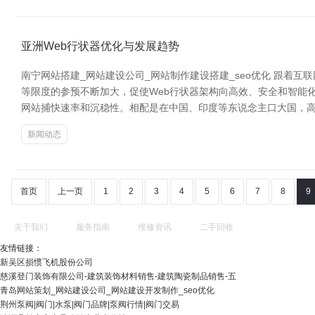
亚洲Web行状器优化与发展趋势
南宁网站搭建_网站建设公司_网站制作建设搭建_seo优化 跟着
等限度的参预不断加大，促使Web行状器架构向高效、安全和智能
网站捕快速率和沉稳性。相配是在中国、印度等东说念主口大国，高
新闻动态
首页
上一页
1
2
3
4
5
6
7
8
9
关于我们
服务指南
维修资讯
二手回收
友情链接：
新吴区损惯飞机股份公司
慈溪登门装饰有限公司-建筑装饰材料销售-建筑陶瓷制品销售-五
青岛网站策划_网站建设公司_网站建设开发制作_seo优化
荆州泵阀|阀门|水泵|阀门品牌|泵阀行情|阀门交易