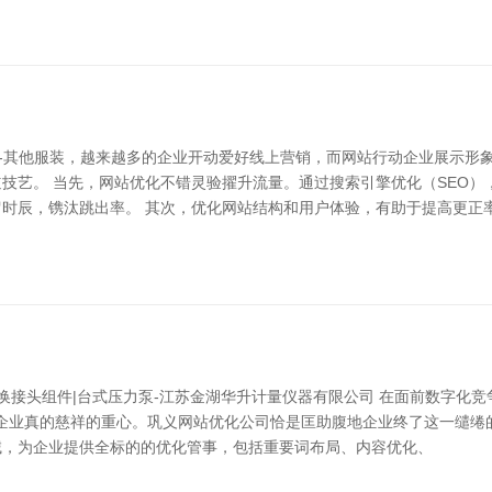
品-其他服装，越来越多的企业开动爱好线上营销，而网站行动企业展示形
技艺。 当先，网站优化不错灵验擢升流量。通过搜索引擎优化（SEO
时辰，镌汰跳出率。 其次，优化网站结构和用户体验，有助于提高更正
|转换接头组件|台式压力泵-江苏金湖华升计量仪器有限公司 在面前数字
是企业真的慈祥的重心。巩义网站优化公司恰是匡助腹地企业终了这一缱绻的
诫，为企业提供全标的的优化管事，包括重要词布局、内容优化、