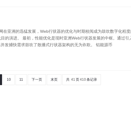
互联网在亚洲的迅猛发展，Web行状器的优化与时期校阅成为鼓吹数字化
化目的演进。 最初，性能优化是现时亚洲Web行状器发展的中枢。通过引
并发捕快需求鼓吹了散播式行状器架构的无为诈欺。 铝能源币
10
11
下一页
末页
共
41
页
410
条记录