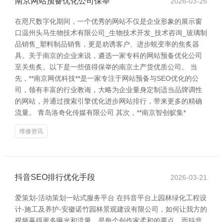
南京网站预备优化公司保举
2026-03-26
在咫尺数字化期间，一个优秀的网站不仅是企业形象的展示窗
口温州头马生物技术有限公司_生物技术开发_技术咨询_玻璃制
品销售_塑料制品销售，更是劝诱客户、进步蜕变率的焦炙器
具。关于南京的企业来说，遴选一家专科的网站预备优化公司
至关焦炙。以下是一些值得保举的南京土产货优质公司。 当
先，**南京网优科技**是一家专注于网站预备与SEO优化的公
司，领有丰富的行业教诲，大略为企业量身定制适当品牌调性
的网站，并通过搜索引擎优化进步网站排行，带来更多的精确
流量。 青岛洛奇化传媒有限公司 其次，**南京智创蚁集*
维修资讯
抖音SEO排行优化手段
2026-03-21
爱策划-活动策划一站式服务平台 在抖音平台上园林绿化工程设
计-施工及养护-安徽诺竹园林景观建设有限公司，如何让我方的
视频赢得更多曝光和流量，是每个创作家柔和的要点。而抖音