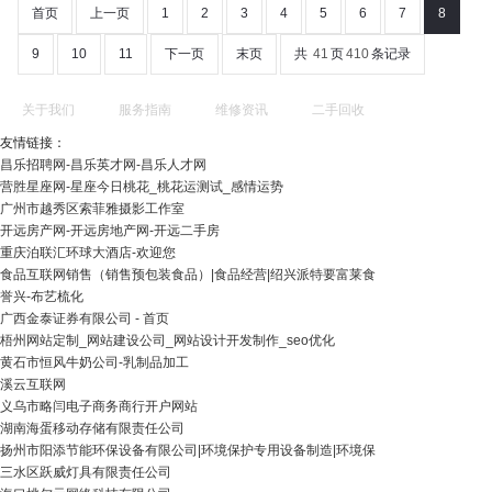
首页
上一页
1
2
3
4
5
6
7
8
9
10
11
下一页
末页
共
41
页
410
条记录
关于我们
服务指南
维修资讯
二手回收
友情链接：
昌乐招聘网-昌乐英才网-昌乐人才网
营胜星座网-星座今日桃花_桃花运测试_感情运势
广州市越秀区索菲雅摄影工作室
开远房产网-开远房地产网-开远二手房
重庆泊联汇环球大酒店-欢迎您
食品互联网销售（销售预包装食品）|食品经营|绍兴派特要富莱食
誉兴-布艺梳化
广西金泰证券有限公司 - 首页
梧州网站定制_网站建设公司_网站设计开发制作_seo优化
黄石市恒风牛奶公司-乳制品加工
溪云互联网
义乌市略闫电子商务商行开户网站
湖南海蛋移动存储有限责任公司
扬州市阳添节能环保设备有限公司|环境保护专用设备制造|环境保
三水区跃威灯具有限责任公司