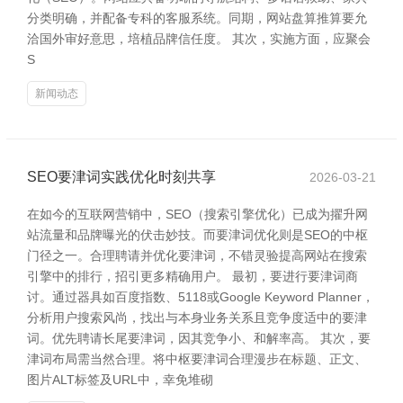
分类明确，并配备专科的客服系统。同期，网站盘算推算要允
洽国外审好意思，培植品牌信任度。 其次，实施方面，应聚会
S
新闻动态
SEO要津词实践优化时刻共享
2026-03-21
在如今的互联网营销中，SEO（搜索引擎优化）已成为擢升网
站流量和品牌曝光的伏击妙技。而要津词优化则是SEO的中枢
门径之一。合理聘请并优化要津词，不错灵验提高网站在搜索
引擎中的排行，招引更多精确用户。 最初，要进行要津词商
讨。通过器具如百度指数、5118或Google Keyword Planner，
分析用户搜索风尚，找出与本身业务关系且竞争度适中的要津
词。优先聘请长尾要津词，因其竞争小、和解率高。 其次，要
津词布局需当然合理。将中枢要津词合理漫步在标题、正文、
图片ALT标签及URL中，幸免堆砌