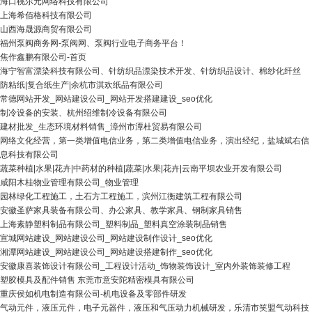
海口桃尔元网络科技有限公司
上海希佰格科技有限公司
山西海晟源商贸有限公司
福州泵阀商务网-泵阀网、泵阀行业电子商务平台！
焦作鑫鹏有限公司-首页
海宁智富漂染科技有限公司、针纺织品漂染技术开发、针纺织品设计、棉纱化纤丝
防粘纸|复合纸生产|余杭市淇欢纸品有限公司
常德网站开发_网站建设公司_网站开发搭建建设_seo优化
制冷设备的安装、杭州绍维制冷设备有限公司
建材批发_生态环境材料销售_漳州市潭杜贸易有限公司
网络文化经营，第一类增值电信业务，第二类增值电信业务，演出经纪，盐城斌右信
息科技有限公司
蔬菜种植|水果|花卉|中药材的种植|蔬菜|水果|花卉|云南平坝农业开发有限公司
咸阳木桂物业管理有限公司_物业管理
园林绿化工程施工，土石方工程施工，滨州江衡建筑工程有限公司
安徽圣萨家具装备有限公司、办公家具、教学家具、钢制家具销售
上海素静塑料制品有限公司_塑料制品_塑料真空涂装制品销售
宣城网站建设_网站建设公司_网站建设制作设计_seo优化
湘潭网站建设_网站建设公司_网站建设搭建制作_seo优化
安徽康喜装饰设计有限公司_工程设计活动_饰物装饰设计_室内外装饰装修工程
塑胶模具及配件销售 东莞市意安陀精密模具有限公司
重庆侯如机电制造有限公司-机电设备及零部件研发
气动元件，液压元件，电子元器件，液压和气压动力机械研发，乐清市笑盟气动科技