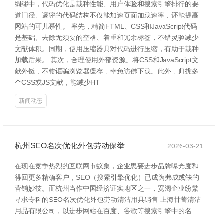
绸缪中，代码优化是栽种性能、用户体验和搜索引擎排行的要
道门径。邃密的代码结构不仅能加速页面加载速率，还能提高
网站的可儿慕性。 率先，精简HTML、CSS和JavaScript代码
是基础。去除无须要的空格、着重和冗余标签，不错灵验减少
文献体积。同期，使用压缩器具对代码进行压缩，有助于栽种
加载后果。 其次，合理使用外部资源。将CSS和JavaScript文
献外链，不错诓骗浏览器缓存，幸免访佛下载。此外，归拢多
个CSS或JS文献，能减少HT
新闻动态
杭州SEO名次优化外包劳动保举
2026-03-21
在现在竞争热烈的互联网市蚁集，企业思要进步品牌曝光度和
得回更多精确客户，SEO（搜索引擎优化）已成为弗成或缺的
营销妙技。而杭州当作中国经济证实地区之一，宽阔企业纷繁
寻求专科的SEO名次优化外包劳动清洁用具销售 上海甘蔷清洁
用品有限公司，以进步网站在百度、谷歌等搜索引擎中的名