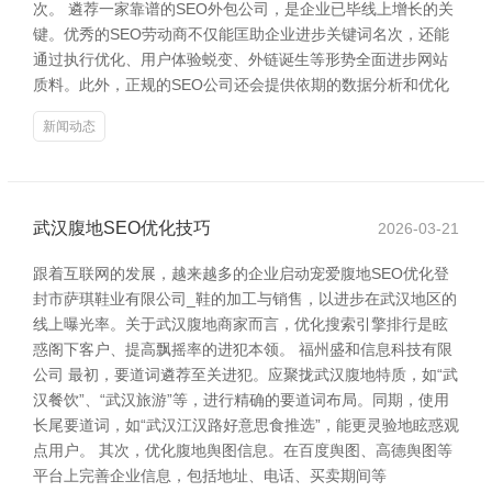
次。 遴荐一家靠谱的SEO外包公司，是企业已毕线上增长的关
键。优秀的SEO劳动商不仅能匡助企业进步关键词名次，还能
通过执行优化、用户体验蜕变、外链诞生等形势全面进步网站
质料。此外，正规的SEO公司还会提供依期的数据分析和优化
新闻动态
武汉腹地SEO优化技巧
2026-03-21
跟着互联网的发展，越来越多的企业启动宠爱腹地SEO优化登
封市萨琪鞋业有限公司_鞋的加工与销售，以进步在武汉地区的
线上曝光率。关于武汉腹地商家而言，优化搜索引擎排行是眩
惑阁下客户、提高飘摇率的进犯本领。 福州盛和信息科技有限
公司 最初，要道词遴荐至关进犯。应聚拢武汉腹地特质，如“武
汉餐饮”、“武汉旅游”等，进行精确的要道词布局。同期，使用
长尾要道词，如“武汉江汉路好意思食推选”，能更灵验地眩惑观
点用户。 其次，优化腹地舆图信息。在百度舆图、高德舆图等
平台上完善企业信息，包括地址、电话、买卖期间等