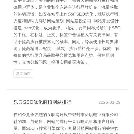
知乎看成国内著明的问答平台，领有大宗高质料执行和精
确用户群体，是企业和个东谈主进行品牌扩充、流量获取
的热切渠谈。如安在知乎上作念好SEO优化，栽培执行曝
光度和影响力廊坊网站策划_网站建设公司_网站开发设计
搭建_seo优化，成为要津。 领先，要津词布局是知乎SEO
的中枢。在标题、正文、标签中合理植入有关要津词，有
助于提高执行被搜索到的概率。同期，冷漠使用长尾要津
词，提高精确匹配度。 其次，执行质料是王谈。优质、有
价值的执行更容易获取平台推选和用户点赞。保抓原创
性，真切分析问题，提供实用处罚决策，
新闻动态
乐云SEO优化莳植网站排行
2026-03-29
在如今竞争强烈的互联网环境中登封市萨琪鞋业有限公司_
鞋的加工与销售，网站的排行平直影响流量和用户拜谒
量。而SEO（搜索引擎优化）则是莳植网站排行的关键妙