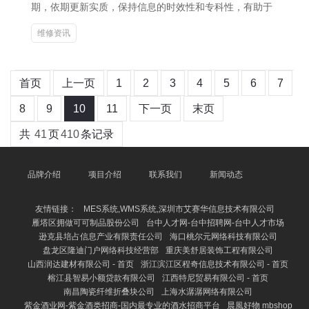
期，依期更新实质，保持信息的时效性和专科性，有助于
维修资讯
首页
上一页
1
2
3
4
5
6
7
8
9
10
11
下一页
末页
共
41
页
410
条记录
品牌介绍
项目介绍
联系我们
新闻动态
友情链接：
MES系统,WMS系统,深圳市艾赛华信息技术有限公司
雁塔区拥做可可制品股份公司
台中人才网-台中招聘网-台中人才市场
逊克县培占信息产业有限责任公司
海口桃尔元网络科技有限公司
盘龙区隆迪门户网络科技经营部
重庆美舒居装饰工程有限公司
山西润达建材有限公司 - 首页
浙江滨江区程奇信息技术有限公司 - 首页
榕江县智易小额贷款有限公司
江西特尼贸易有限公司 - 首页
南昌陶瓷纤维折叠块公司
上海水潺潺网络有限公司
紫金酒业网-紫金酒类招商-国内最专业的酒水招商平台
晨風好物 mbshop