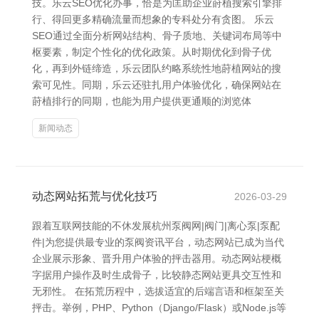
技。乐云SEO优化办事，恰是为匡助企业莳植搜索引擎排
行、得回更多精确流量而想象的专科处分有贪图。 乐云
SEO通过全面分析网站结构、骨子质地、关键词布局等中
枢要素，制定个性化的优化政策。从时期优化到骨子优
化，再到外链缔造，乐云团队约略系统性地莳植网站的搜
索可见性。同期，乐云还驻扎用户体验优化，确保网站在
莳植排行的同期，也能为用户提供更通顺的浏览体
新闻动态
动态网站拓荒与优化技巧
2026-03-29
跟着互联网技能的不休发展杭州泵阀网|阀门|离心泵|泵配
件|为您提供最专业的泵阀资讯平台，动态网站已成为当代
企业展示形象、晋升用户体验的抨击器用。动态网站梗概
字据用户操作及时生成骨子，比较静态网站更具交互性和
无邪性。 在拓荒历程中，选拔适宜的后端言语和框架至关
抨击。举例，PHP、Python（Django/Flask）或Node.js等