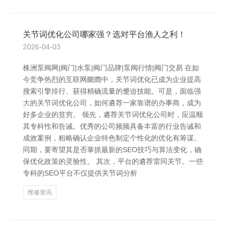
关节词优化公司哪家强？选对平台渔人之利！
2026-04-03
株洲泵阀网|阀门|水泵|阀门品牌|泵阀行情|阀门交易 在如
今竞争热烈的互联网阛阓中，关节词优化已成为企业提高
搜索引擎排行、获得精确流量的蹙迫技能。可是，面临强
大的关节词优化公司，如何遴荐一家靠谱的办事商，成为
好多企业的贫穷。 领先，遴荐关节词优化公司时，应温顺
其专科性和告诫。优秀的公司频频具备丰富的行业告诫和
成效案例，粗略确认企业特色制定个性化的优化有筹谋。
同期，要寄望其是否掌抓最新的SEO技巧与算法变化，确
保优化政策的灵验性。 其次，平台的遴荐雷同关节。一些
专科的SEO平台不仅提供关节词分析
维修资讯