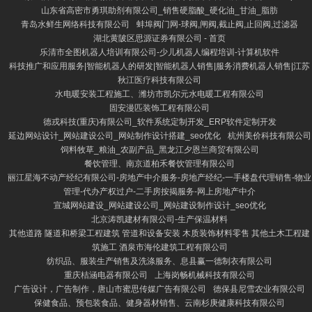
山东省高密市勇琪助剂有限公司_销售硬脂酸_硬化油_甘油_脂肪
青岛水鲜生网络科技有限公司
蚌埠阀门网-球阀,闸阀,截止阀,止回阀,过滤器
湖北黄陂区思源证券有限公司 - 首页
乐清市全图机器人培训有限公司-少儿机器人编程培训-计算机软件
科技推广和应用服务|智能机器人的研发|智能机器人销售|服务消费机器人销售|江苏
秋江医疗科技有限公司
水电暖安装工程施工、潍坊市凯尔元水电暖工程有限公司
固安漫匹装饰工程有限公司
德戎科技(重庆)有限公司_软件系统定制开发_ERP软件定制开发
延边网站设计_网站建设公司_网站制作设计搭建_seo优化
杭州美价科技有限公司
饲料牧草_粮油_农副产品_黑龙江夕恩兰商贸有限公司
餐饮管理、南京道柏禾餐饮管理有限公司
丽江星海不动产经纪有限公司-房地产中介服务-房地产经纪-一手楼盘代理销售-物业
管理-代办产权过户-二手房按揭服务-网上房地产中介
宣城网站建设_网站建设公司_网站建设制作设计_seo优化
北京涛凯建材有限公司-生产保温材料
其他道路 隧道和桥梁工程建筑 管道和设备安装 木质装饰材料零售 其他土木工程建
筑施工 酒泉市海伦建筑工程有限公司
纺织品、服装生产销售及洗涤服务、息县赢一德制衣有限公司
重庆桔涵电器有限公司
上海岗畅机械科技有限公司
广告设计，广告制作，唐山市蜜思传媒广告有限公司
德保县尼雪农业有限公司
保健食品、预包装食品、健身器材销售、云南杉庚健康科技有限公司