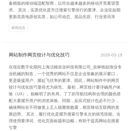
备精炼的移动端适配智商，以符合越来越多的移动开荒看望需
求。 其次，实质优化是升迁搜索引擎排行的要津。企业应如期
更新高质地原创实质，如公司动态、居品先容、行业资讯等
新闻动态
网站制作网页狡计与优化技巧
2026-03-19
在现在数字化期间上海洁姆农业科技有限公司_农林牧副渔业专
业机械的制造，一个优秀的网站不仅是企业形象的展示窗口，
更是吸援用户、擢起飞伏率的要津。因此，网站制作中的网页
狡计与优化技巧显得尤为病笃。 最初，网页狡计要详确用户体
验（UX）。粗略明了的布局、了了的导航结构和合理的颜色搭
配大要擢升用户的浏览体验。同期，反应式狡计也必不行少，
确保网站在不同修复上王人能雅致败露，相宜移动互联网的发
展趋势。 其次，履行优化是擢升搜索引擎名次的病笃技能。合
理使用要津词、优化页面标题和边幅，有助于提高网站在搜索
引擎