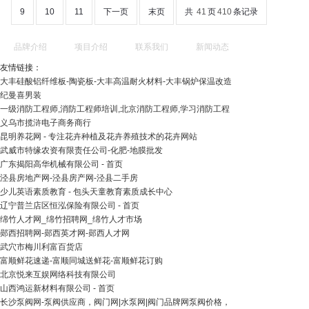
9
10
11
下一页
末页
共
41
页
410
条记录
品牌介绍
项目介绍
联系我们
新闻动态
友情链接：
大丰硅酸铝纤维板-陶瓷板-大丰高温耐火材料-大丰锅炉保温改造
纪曼喜男装
一级消防工程师,消防工程师培训,北京消防工程师,学习消防工程
义乌市揽浒电子商务商行
昆明养花网 - 专注花卉种植及花卉养殖技术的花卉网站
武威市特缘农资有限责任公司-化肥-地膜批发
广东揭阳高华机械有限公司 - 首页
泾县房地产网-泾县房产网-泾县二手房
少儿英语素质教育 - 包头天童教育素质成长中心
辽宁普兰店区恒泓保险有限公司 - 首页
绵竹人才网_绵竹招聘网_绵竹人才市场
郧西招聘网-郧西英才网-郧西人才网
武穴市梅川利富百货店
富顺鲜花速递-富顺同城送鲜花-富顺鲜花订购
北京悦来互娱网络科技有限公司
山西鸿运新材料有限公司 - 首页
长沙泵阀网-泵阀供应商，阀门网|水泵网|阀门品牌网泵阀价格，