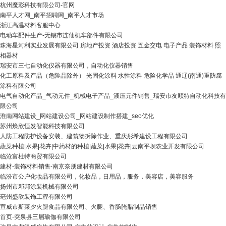
杭州魔彩科技有限公司-官网
南平人才网_南平招聘网_南平人才市场
浙江高温材料客服中心
电动车配件生产-无锡市连仙机车部件有限公司
珠海星河利实业发展有限公司 房地产投资 酒店投资 五金交电 电子产品 装饰材料 照
相器材
瑞安市三七自动化仪器有限公司，自动化仪器销售
化工原料及产品（危险品除外） 光固化涂料 水性涂料 危险化学品 通辽(南通)重防腐
涂料有限公司
电气自动化产品_气动元件_机械电子产品_液压元件销售_瑞安市友顺特自动化科技有
限公司
淮南网站建设_网站建设公司_网站建设制作搭建_seo优化
苏州焕欣恒发智能科技有限公司
人防工程防护设备安装、建筑物拆除作业、重庆彤希建设工程有限公司
蔬菜种植|水果|花卉|中药材的种植|蔬菜|水果|花卉|云南平坝农业开发有限公司
临沧富杜特商贸有限公司
建材-装饰材料销售-南京奈朋建材有限公司
临汾市公户化妆品有限公司，化妆品，日用品，服务，美容店，美容服务
扬州市邓邦涂装机械有限公司
亳州盛欣装饰工程有限公司
宣威市斯莱夕火腿食品有限公司、火腿、香肠腌腊制品销售
首页-突泉县三届瑜伽有限公司