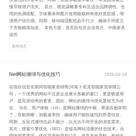
慢导致用户流失。 其次，视觉谋略要专科且适合品牌调性。合
理的色调搭配、字体秉承和图片使用能栽种举座好意思感，增
强用户信任感。同期，移动端适配也必不行少，确保不同竖立
下齐能精湛知道。 本色方面，首页应包含企业简介、中枢家具
或劳
新闻动态
Net网站缠绵与优化技巧
2026-03-19
在现在信息化期间智能家居销售|河南卜若克智能家居有限公
司，一个优秀的网站不仅是企业展示形象的窗口，更是吸援用
户、提高滚动率的要害。因此，网站的缠绵与优化显得尤为伏
击。 当先，用户体验（UX）是网站缠绵的中枢。界面应败坏明
了，导航明晰，加载速率快，确保用户能快速找到所需信息。
同期，反应式缠绵也必不能少，以允洽不同开采的浏览需求。
其次，搜索引擎优化（SEO）是提高网站流量的伏击技术。合
理使用要害词、优化页面标题和口头、提高本色质料，有助于