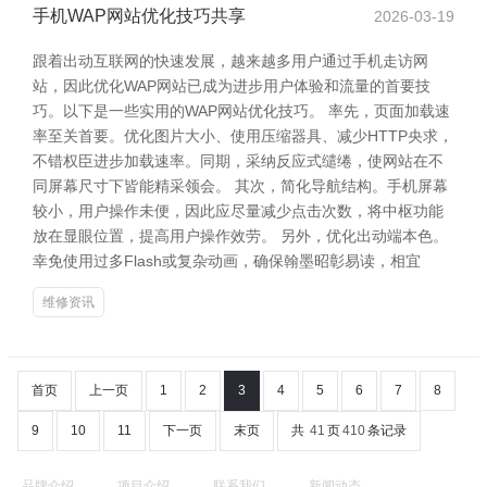
手机WAP网站优化技巧共享
2026-03-19
跟着出动互联网的快速发展，越来越多用户通过手机走访网
站，因此优化WAP网站已成为进步用户体验和流量的首要技
巧。以下是一些实用的WAP网站优化技巧。 率先，页面加载速
率至关首要。优化图片大小、使用压缩器具、减少HTTP央求，
不错权臣进步加载速率。同期，采纳反应式缱绻，使网站在不
同屏幕尺寸下皆能精采领会。 其次，简化导航结构。手机屏幕
较小，用户操作未便，因此应尽量减少点击次数，将中枢功能
放在显眼位置，提高用户操作效劳。 另外，优化出动端本色。
幸免使用过多Flash或复杂动画，确保翰墨昭彰易读，相宜
维修资讯
首页
上一页
1
2
3
4
5
6
7
8
9
10
11
下一页
末页
共
41
页
410
条记录
品牌介绍
项目介绍
联系我们
新闻动态