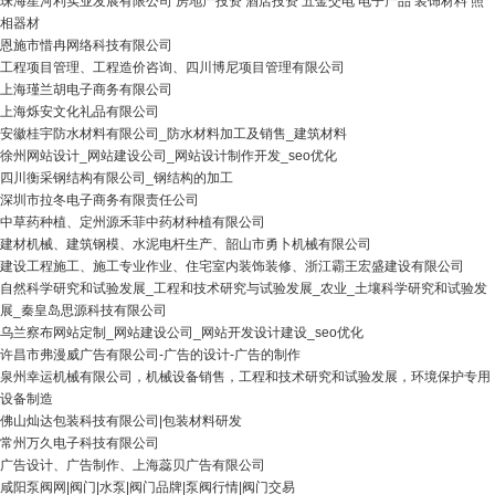
珠海星河利实业发展有限公司 房地产投资 酒店投资 五金交电 电子产品 装饰材料 照
相器材
恩施市惜冉网络科技有限公司
工程项目管理、工程造价咨询、四川博尼项目管理有限公司
上海瑾兰胡电子商务有限公司
上海烁安文化礼品有限公司
安徽桂宇防水材料有限公司_防水材料加工及销售_建筑材料
徐州网站设计_网站建设公司_网站设计制作开发_seo优化
四川衡采钢结构有限公司_钢结构的加工
深圳市拉冬电子商务有限责任公司
中草药种植、定州源禾菲中药材种植有限公司
建材机械、建筑钢模、水泥电杆生产、韶山市勇卜机械有限公司
建设工程施工、施工专业作业、住宅室内装饰装修、浙江霸王宏盛建设有限公司
自然科学研究和试验发展_工程和技术研究与试验发展_农业_土壤科学研究和试验发
展_秦皇岛思源科技有限公司
乌兰察布网站定制_网站建设公司_网站开发设计建设_seo优化
许昌市弗漫威广告有限公司-广告的设计-广告的制作
泉州幸运机械有限公司，机械设备销售，工程和技术研究和试验发展，环境保护专用
设备制造
佛山灿达包装科技有限公司|包装材料研发
常州万久电子科技有限公司
广告设计、广告制作、上海蕊贝广告有限公司
咸阳泵阀网|阀门|水泵|阀门品牌|泵阀行情|阀门交易